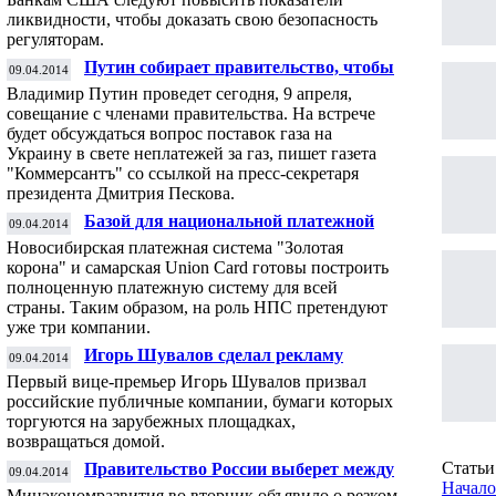
ликвидности, чтобы доказать свою безопасность
регуляторам.
Путин собирает правительство, чтобы
09.04.2014
обсудить "газовый вопрос" Украины
Владимир Путин проведет сегодня, 9 апреля,
совещание с членами правительства. На встрече
будет обсуждаться вопрос поставок газа на
Украину в свете неплатежей за газ, пишет газета
"Коммерсантъ" со ссылкой на пресс-секретаря
президента Дмитрия Пескова.
Базой для национальной платежной
09.04.2014
системы хотят стать уже три компании
Новосибирская платежная система "Золотая
корона" и самарская Union Card готовы построить
полноценную платежную систему для всей
страны. Таким образом, на роль НПС претендуют
уже три компании.
Игорь Шувалов сделал рекламу
09.04.2014
Московской бирже
Первый вице-премьер Игорь Шувалов призвал
российские публичные компании, бумаги которых
торгуются на зарубежных площадках,
возвращаться домой.
Статьи 
Правительство России выберет между
09.04.2014
"модернизацией" бюджета и рецессией
Начало
Минэкономразвития во вторник объявило о резком