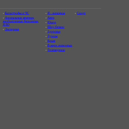
-
Катастрофы и ЧС
-
Я - женщина
-
Спорт
-
Аномальные явления,
-
Авто
необъяснимые феномены,
-
Юмор
НЛО
-
Шоу-бизнес
-
Эзотерика
-
Здоровье
-
Туризм
-
Крым
-
В мире животных
-
Телевидение