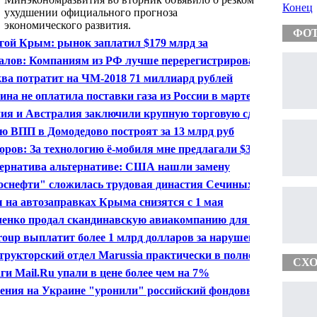
Конец
ухудшении официального прогноза
экономического развития.
ФО
гой Крым: рынок заплатил $179 млрд за
оединение полуострова
лов: Компаниям из РФ лучше перерегистрироваться
осковской бирже
ва потратит на ЧМ-2018 71 миллиард рублей
ина не оплатила поставки газа из России в марте
ия и Австралия заключили крупную торговую сделку
ю ВПП в Домодедово построят за 13 млрд руб
оров: За технологию ё-мобиля мне предлагали $350-
млн
ернатива альтернативе: США нашли замену
цевому газу
оснефти" сложилась трудовая династия Сечиных
 на автозаправках Крыма снизятся с 1 мая
енко продал скандинавскую авиакомпанию для VIP-
нтов
group выплатит более 1 млрд долларов за нарушения
продаже ипотечных бумаг
трукторский отдел Marussia практически в полном
СХО
аве перешел в НАМИ
ги Mail.Ru упали в цене более чем на 7%
ения на Украине "уронили" российский фондовый
ок