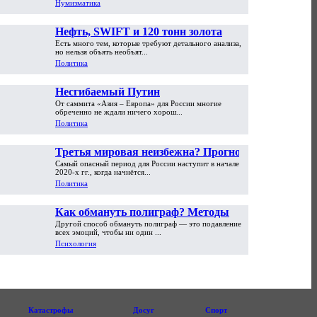
Нумизматика
Нефть, SWIFT и 120 тонн золота
Есть много тем, которые требуют детального анализа,
но нельзя объять необъят...
Политика
Несгибаемый Путин
От саммита «Азия – Европа» для России многие
обреченно не ждали ничего хорош...
Политика
Третья мировая неизбежна? Прогноз
Самый опасный период для России наступит в начале
Сергея Глазьева
2020-х гг., когда начнётся...
Политика
Как обмануть полиграф? Методы
Другой способ обмануть полиграф — это подавление
противодействия. Часть вторая
всех эмоций, чтобы ни один ...
Психология
Катастрофы
Досуг
Спорт