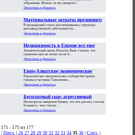
избранным. Можно ли им овладеть?...
Экономика и финансы
Материальные затраты предприятия
В предыдущей статье рассматривалась структура
производственной себестоимости...
Экономика и финансы
Недвижимость в Европе все еще
Аналитический центр Deutsche Bank считает, что
слишком дорогая
снижение цен на жилье после б...
Экономика и финансы
Евро-Азиатское экономическое
Евроазиатское экономическое сообщество (ранее
сообщество (ЕврАзЭС)
страны-участники Таможенно...
Экономика и финансы
Бесплатный сыр: агрессивный
Несмотря на заверения банков, что нет для них счастья
маркетинг банков никто не отменял
большего, чем счастье ...
Экономика и финансы
171 - 175 из 177
|
Пред.
|
26
27
28
29
30
31
32
33
34
35
36
|
След.
|