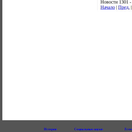
Новости 1301 -
Начало
|
Пред.
История
Социальные науки
Есте