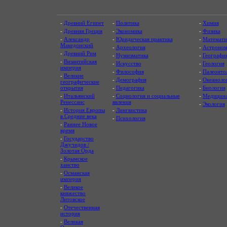
-
Древний Египет
-
Политика
-
Химия
-
Древняя Греция
-
Экономика
-
Физика
-
Александр
-
Юридическая практика
-
Математи
Македонский
-
Археология
-
Астроном
-
Древний Рим
-
Нумизматика
-
Географи
-
Византийская
-
Искусство
-
Геология
империя
-
Философия
-
Палеонто
-
Великие
-
Демография
-
Океаноло
географические
открытия
-
Педагогика
-
Биология
-
Итальянский
-
Социология и социальные
-
Медицин
Ренессанс
явления
-
Экология
-
История Европы
-
Лингвистика
в Средние века
-
Психология
-
Раннее Новое
время
-
Государство
Джучидов /
Золотая Орда
-
Крымское
ханство
-
Османская
империя
-
Великое
княжество
Литовское
-
Отечественная
история
-
Великая