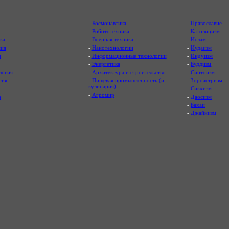
-
Космонавтика
-
Православие
-
Робототехника
-
Католицизм
ка
-
Военная техника
-
Ислам
ия
-
Нанотехнологии
-
Иудаизм
я
-
Информационные технологии
-
Индуизм
-
Энергетика
-
Буддизм
логия
-
Архитектура и строительство
-
Синтоизм
гия
-
Пищевая промышленность (и
-
Зороастризм
кулинария)
-
Сикхизм
-
Агромир
а
-
Даосизм
-
Бахаи
-
Джайнизм