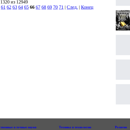
 1320 из 12949
|
61
62
63
64
65
66
67
68
69
70
71
|
След.
|
Конец
ственные и точные науки
Техника и технологии
Религии