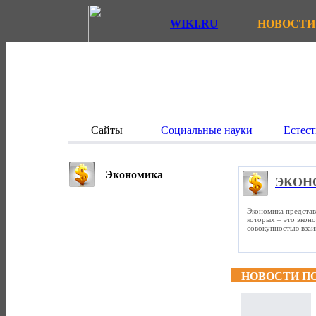
WIKI.RU
НОВОСТИ
Сайты
Социальные науки
Естест
Экономика
ЭКОН
Экономика представ
которых – это экон
совокупностью вза
НОВОСТИ П