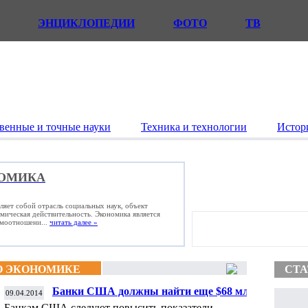
ЭНЦИКЛОПЕДИИ
ФОТО
ТВ
венные и точные науки
Техника и технологии
Истор
ОМИКА
ляет собой отрасль социальных наук, объект
омическая действительность. Экономика является
имоотношени...
читать далее »
О ЭКОНОМИКЕ
СТА
Банки США должны найти еще $68 млрд
09.04.2014
для безопасности
Банкам США следуют повысить показатели