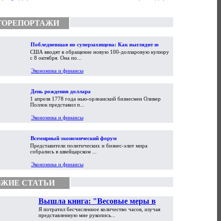
ТОРЕПОРТАЖИ
Побледневшая но суперзахищена: Как выглядит новая
США вводят в обращение новую 100-долларовую купюру
100-долларовая купюра
с 8 октября. Она по...
Экономика и финансы
День рождения доллара
1 апреля 1778 года нью-орлеанский бизнесмен Оливер
Поллок представил п...
Экономика и финансы
Всемирный экономический форум
Представители политических и бизнес-элит мира
собрались в швейцарском ...
Экономика и финансы
ЖИЕ СТАТЬИ
Вышла книга: "Весовые меры в
Я потратил бесчисленное количество часов, изучая
торговой практике Античности и
представленную мне рукопись...
Средневековья"