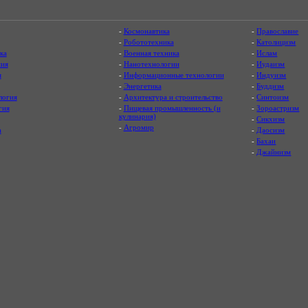
-
Космонавтика
-
Православие
-
Робототехника
-
Католицизм
ка
-
Военная техника
-
Ислам
ия
-
Нанотехнологии
-
Иудаизм
я
-
Информационные технологии
-
Индуизм
-
Энергетика
-
Буддизм
логия
-
Архитектура и строительство
-
Синтоизм
гия
-
Пищевая промышленность (и
-
Зороастризм
кулинария)
-
Сикхизм
-
Агромир
а
-
Даосизм
-
Бахаи
-
Джайнизм