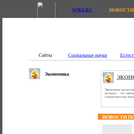
WIKI.RU
НОВОСТИ
Сайты
Социальные науки
Естест
Экономика
ЭКОН
Экономика представ
которых – это экон
совокупностью вза
НОВОСТИ П