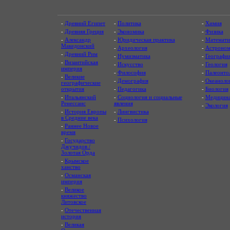
-
Древний Египет
-
Политика
-
Химия
-
Древняя Греция
-
Экономика
-
Физика
-
Александр
-
Юридическая практика
-
Математи
Македонский
-
Археология
-
Астроном
-
Древний Рим
-
Нумизматика
-
Географи
-
Византийская
-
Искусство
-
Геология
империя
-
Философия
-
Палеонто
-
Великие
-
Демография
-
Океаноло
географические
открытия
-
Педагогика
-
Биология
-
Итальянский
-
Социология и социальные
-
Медицин
Ренессанс
явления
-
Экология
-
История Европы
-
Лингвистика
в Средние века
-
Психология
-
Раннее Новое
время
-
Государство
Джучидов /
Золотая Орда
-
Крымское
ханство
-
Османская
империя
-
Великое
княжество
Литовское
-
Отечественная
история
-
Великая