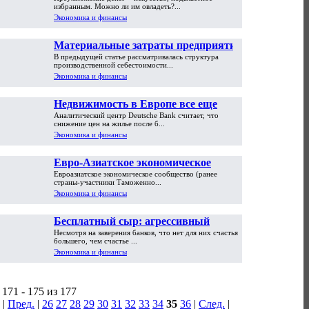
избранным. Можно ли им овладеть?...
Экономика и финансы
Материальные затраты предприятия
В предыдущей статье рассматривалась структура
производственной себестоимости...
Экономика и финансы
Недвижимость в Европе все еще
Аналитический центр Deutsche Bank считает, что
слишком дорогая
снижение цен на жилье после б...
Экономика и финансы
Евро-Азиатское экономическое
Евроазиатское экономическое сообщество (ранее
сообщество (ЕврАзЭС)
страны-участники Таможенно...
Экономика и финансы
Бесплатный сыр: агрессивный
Несмотря на заверения банков, что нет для них счастья
маркетинг банков никто не отменял
большего, чем счастье ...
Экономика и финансы
171 - 175 из 177
|
Пред.
|
26
27
28
29
30
31
32
33
34
35
36
|
След.
|