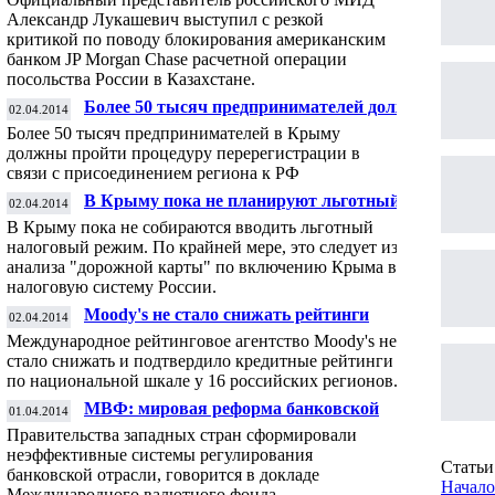
Александр Лукашевич выступил с резкой
критикой по поводу блокирования американским
банком JP Morgan Chase расчетной операции
посольства России в Казахстане.
Более 50 тысяч предпринимателей должны
02.04.2014
перерегистрироваться в Крыму
Более 50 тысяч предпринимателей в Крыму
должны пройти процедуру перерегистрации в
связи с присоединением региона к РФ
В Крыму пока не планируют льготный
02.04.2014
налоговый режим
В Крыму пока не собираются вводить льготный
налоговый режим. По крайней мере, это следует из
анализа "дорожной карты" по включению Крыма в
налоговую систему России.
Moody's не стало снижать рейтинги
02.04.2014
Москвы, Петербурга и других регионов
Международное рейтинговое агентство Moody's не
стало снижать и подтвердило кредитные рейтинги
по национальной шкале у 16 российских регионов.
МВФ: мировая реформа банковской
01.04.2014
системы провалилась
Правительства западных стран сформировали
неэффективные системы регулирования
Статьи 
банковской отрасли, говорится в докладе
Начало
Международного валютного фонда.