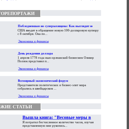
ТОРЕПОРТАЖИ
Побледневшая но суперзахищена: Как выглядит новая
США вводят в обращение новую 100-долларовую купюру
100-долларовая купюра
с 8 октября. Она по...
Экономика и финансы
День рождения доллара
1 апреля 1778 года нью-орлеанский бизнесмен Оливер
Поллок представил п...
Экономика и финансы
Всемирный экономический форум
Представители политических и бизнес-элит мира
собрались в швейцарском ...
Экономика и финансы
ЖИЕ СТАТЬИ
Вышла книга: "Весовые меры в
Я потратил бесчисленное количество часов, изучая
торговой практике Античности и
представленную мне рукопись...
Средневековья"