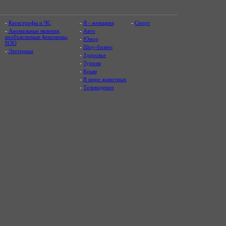
-
Катастрофы и ЧС
-
Я - женщина
-
Спорт
-
Аномальные явления,
-
Авто
необъяснимые феномены,
-
Юмор
НЛО
-
Шоу-бизнес
-
Эзотерика
-
Здоровье
-
Туризм
-
Крым
-
В мире животных
-
Телевидение