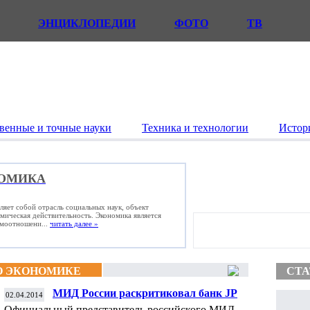
ЭНЦИКЛОПЕДИИ
ФОТО
ТВ
венные и точные науки
Техника и технологии
Истор
ОМИКА
ляет собой отрасль социальных наук, объект
омическая действительность. Экономика является
имоотношени...
читать далее »
О ЭКОНОМИКЕ
СТА
МИД России раскритиковал банк JP
02.04.2014
Morgan Chase
Официальный представитель российского МИД