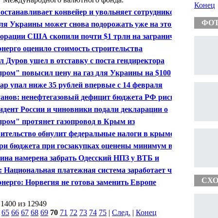
Конец
 останавливает конвейер и увольняет сотрудников в
ии
ФО
для Украины может снова подорожать уже на этой
ле
орации США скопили почти $1 трлн на заграничных
ах
нерго оценило стоимость строительства
тростанций в Крыму
л Дуров ушел в отставку с поста гендиректора
нтакте"
пром" повысил цену на газ для Украины на $100
ар упал ниже 35 рублей впервые с 14 февраля
анов: ненефтегазовый дефицит бюджета РФ рискует
ысить 10% ВВП
идент России и чиновники подали декларации о
дах
пром" протянет газопровод в Крым из
нодарского края
ительство обнулит федеральные налоги в крымской
ри бюджета при госзакупках оценены минимум в 290
 руб.
ина намерена забрать Одесский НПЗ у ВТБ и
онализировать его
: Национальная платежная система заработает через
ода
СХО
нерго: Норвегия не готова заменить Европе
ийский газ
 1400 из 12949
|
65
66
67
68
69
70
71
72
73
74
75
|
След.
|
Конец