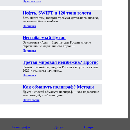
Нумизматика
Нефть, SWIFT и 120 тонн золота
Есть много тем, которые требуют детального анализа,
но нельзя объять необъят...
Политика
Несгибаемый Путин
От саммита «Азия – Европа» для России многие
обреченно не ждали ничего хорош...
Политика
Третья мировая неизбежна? Прогноз
Самый опасный период для России наступит в начале
Сергея Глазьева
2020-х гг., когда начнётся...
Политика
Как обмануть полиграф? Методы
Другой способ обмануть полиграф — это подавление
противодействия. Часть вторая
всех эмоций, чтобы ни один ...
Психология
Катастрофы
Досуг
Спорт