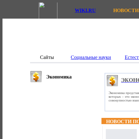
WIKI.RU
НОВОСТИ
Сайты
Социальные науки
Естест
Экономика
ЭКОН
Экономика представ
которых – это экон
совокупностью вза
НОВОСТИ П