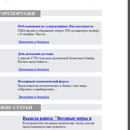
ТОРЕПОРТАЖИ
Побледневшая но суперзахищена: Как выглядит новая
США вводят в обращение новую 100-долларовую купюру
100-долларовая купюра
с 8 октября. Она по...
Экономика и финансы
День рождения доллара
1 апреля 1778 года нью-орлеанский бизнесмен Оливер
Поллок представил п...
Экономика и финансы
Всемирный экономический форум
Представители политических и бизнес-элит мира
собрались в швейцарском ...
Экономика и финансы
ЖИЕ СТАТЬИ
Вышла книга: "Весовые меры в
Я потратил бесчисленное количество часов, изучая
торговой практике Античности и
представленную мне рукопись...
Средневековья"