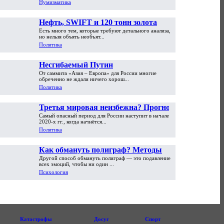
Нумизматика
Нефть, SWIFT и 120 тонн золота
Есть много тем, которые требуют детального анализа,
но нельзя объять необъят...
Политика
Несгибаемый Путин
От саммита «Азия – Европа» для России многие
обреченно не ждали ничего хорош...
Политика
Третья мировая неизбежна? Прогноз
Самый опасный период для России наступит в начале
Сергея Глазьева
2020-х гг., когда начнётся...
Политика
Как обмануть полиграф? Методы
Другой способ обмануть полиграф — это подавление
противодействия. Часть вторая
всех эмоций, чтобы ни один ...
Психология
Катастрофы
Досуг
Спорт