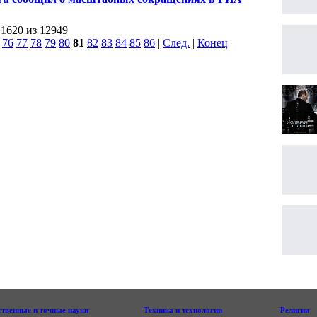
сти
 1620 из 12949
|
76
77
78
79
80
81
82
83
84
85
86
|
След.
|
Конец
ственные и точные науки
Техника и технологии
Религии