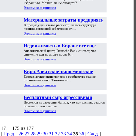
избранным. Можно ли им овладеть?...
Экономика и финансы
Материальные затраты предприятия
В предыдущей статье рассматривалась структура
производственной себестоимости...
Экономика и финансы
Недвижимость в Европе все еще
Аналитический центр Deutsche Bank считает, что
слишком дорогая
снижение цен на жилье после б...
Экономика и финансы
Евро-Азиатское экономическое
Евроазиатское экономическое сообщество (ранее
сообщество (ЕврАзЭС)
страны-участники Таможенно...
Экономика и финансы
Бесплатный сыр: агрессивный
Несмотря на заверения банков, что нет для них счастья
маркетинг банков никто не отменял
большего, чем счастье ...
Экономика и финансы
171 - 175 из 177
|
Пред.
|
26
27
28
29
30
31
32
33
34
35
36
|
След.
|