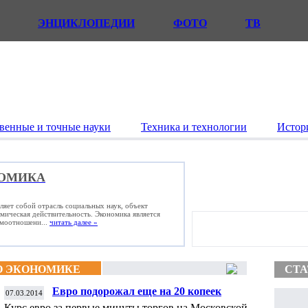
ЭНЦИКЛОПЕДИИ
ФОТО
ТВ
венные и точные науки
Техника и технологии
Истор
ОМИКА
ляет собой отрасль социальных наук, объект
омическая действительность. Экономика является
имоотношени...
читать далее »
О ЭКОНОМИКЕ
СТА
Евро подорожал еще на 20 копеек
07.03.2014
Курс евро за первые минуты торгов на Московской