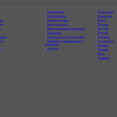
-
Космонавтика
-
Православие
-
Робототехника
-
Католицизм
ка
-
Военная техника
-
Ислам
ия
-
Нанотехнологии
-
Иудаизм
я
-
Информационные технологии
-
Индуизм
-
Энергетика
-
Буддизм
логия
-
Архитектура и строительство
-
Синтоизм
гия
-
Пищевая промышленность (и
-
Зороастризм
кулинария)
-
Сикхизм
-
Агромир
а
-
Даосизм
-
Бахаи
-
Джайнизм