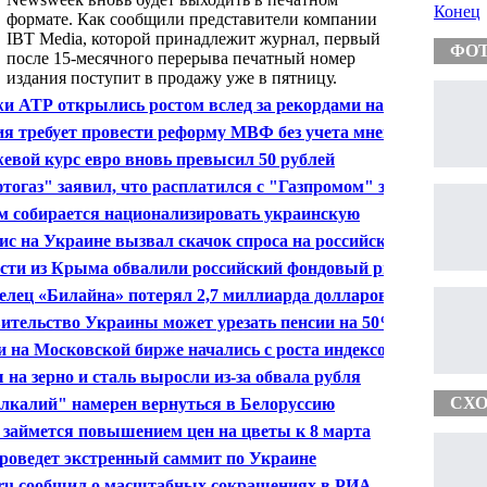
Конец
формате. Как сообщили представители компании
IBT Media, которой принадлежит журнал, первый
ФО
после 15-месячного перерыва печатный номер
издания поступит в продажу уже в пятницу.
и АТР открылись ростом вслед за рекордами на
-стрит
ия требует провести реформу МВФ без учета мнения
А
евой курс евро вновь превысил 50 рублей
тогаз" заявил, что расплатился с "Газпромом" за
рь
 собирается национализировать украинскую
обственность
ис на Украине вызвал скачок спроса на российский
в Европе
сти из Крыма обвалили российский фондовый рынок
елец «Билайна» потерял 2,7 миллиарда долларов из-
краины
ительство Украины может урезать пенсии на 50%
в марте
и на Московской бирже начались с роста индексов
 на зерно и сталь выросли из-за обвала рубля
СХО
лкалий" намерен вернуться в Белоруссию
займется повышением цен на цветы к 8 марта
роведет экстренный саммит по Украине
.ru сообщил о масштабных сокращениях в РИА