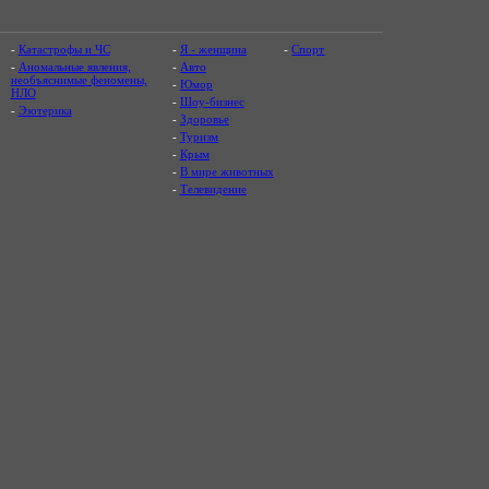
-
Катастрофы и ЧС
-
Я - женщина
-
Спорт
-
Аномальные явления,
-
Авто
необъяснимые феномены,
-
Юмор
НЛО
-
Шоу-бизнес
-
Эзотерика
-
Здоровье
-
Туризм
-
Крым
-
В мире животных
-
Телевидение