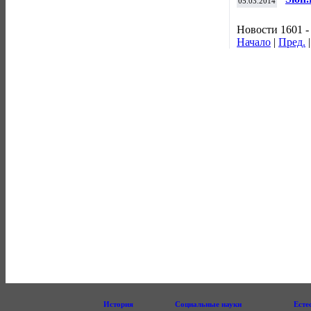
05.03.2014
Ново
Новости 1601 -
Начало
|
Пред.
История
Социальные науки
Есте