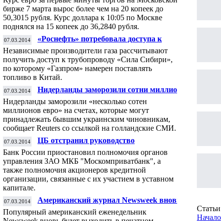
бирже 7 марта вырос более чем на 20 копеек до
50,3015 рубля. Курс доллара к 10:05 по Москве
поднялся на 15 копеек до 36,2840 рубля.
«Роснефть» потребовала доступа к
07.03.2014
китайской трубе «Газпрома»
Независимые производители газа рассчитывают
получить доступ к трубопроводу «Сила Сибири»,
по которому «Газпром» намерен поставлять
топливо в Китай.
Нидерланды заморозили сотни миллионов
07.03.2014
евро на счетах украинцев
Нидерланды заморозили «несколько сотен
миллионов евро» на счетах, которые могут
принадлежать бывшим украинским чиновникам,
сообщает Reuters со ссылкой на голландские СМИ.
ЦБ отстранил руководство
07.03.2014
Москомприватбанка от управления
Банк России приостановил полномочия органов
банком
управления ЗАО МКБ "Москомприватбанк", а
также полномочия акционеров кредитной
организации, связанные с их участием в уставном
капитале.
Американский журнал Newsweek вновь
07.03.2014
начнет издаваться в печатном формате
Статьи 
Популярный американский еженедельник
Начало
Newsweek вновь будет выходить в печатном