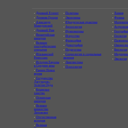
-
Древний Египет
-
Политика
-
Химия
-
Древняя Греция
-
Экономика
-
Физика
-
Александр
-
Юридическая практика
-
Математи
Македонский
-
Археология
-
Астроном
-
Древний Рим
-
Нумизматика
-
Географи
-
Византийская
-
Искусство
-
Геология
империя
-
Философия
-
Палеонто
-
Великие
-
Демография
-
Океаноло
географические
открытия
-
Педагогика
-
Биология
-
Итальянский
-
Социология и социальные
-
Медицин
Ренессанс
явления
-
Экология
-
История Европы
-
Лингвистика
в Средние века
-
Психология
-
Раннее Новое
время
-
Государство
Джучидов /
Золотая Орда
-
Крымское
ханство
-
Османская
империя
-
Великое
княжество
Литовское
-
Отечественная
история
-
Великая