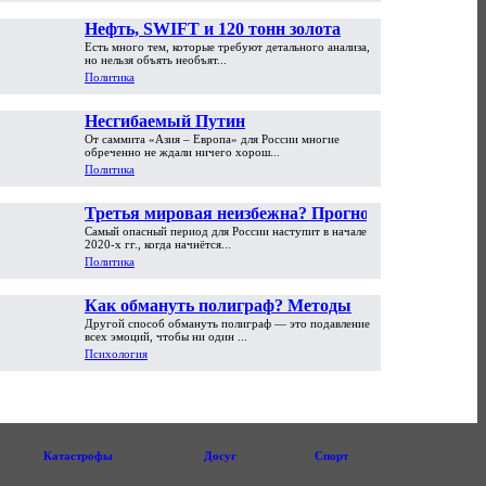
Нефть, SWIFT и 120 тонн золота
Есть много тем, которые требуют детального анализа,
но нельзя объять необъят...
Политика
Несгибаемый Путин
От саммита «Азия – Европа» для России многие
обреченно не ждали ничего хорош...
Политика
Третья мировая неизбежна? Прогноз
Самый опасный период для России наступит в начале
Сергея Глазьева
2020-х гг., когда начнётся...
Политика
Как обмануть полиграф? Методы
Другой способ обмануть полиграф — это подавление
противодействия. Часть вторая
всех эмоций, чтобы ни один ...
Психология
Катастрофы
Досуг
Спорт