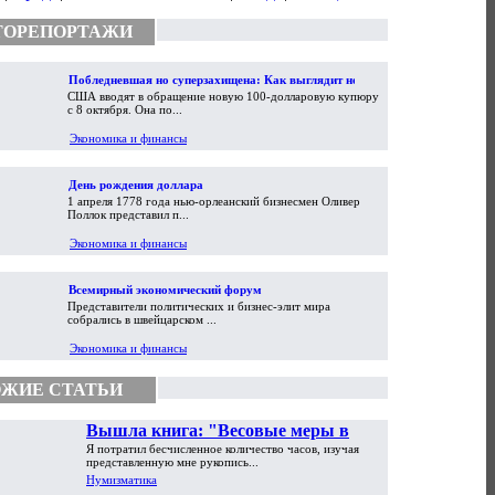
ТОРЕПОРТАЖИ
Побледневшая но суперзахищена: Как выглядит новая
США вводят в обращение новую 100-долларовую купюру
100-долларовая купюра
с 8 октября. Она по...
Экономика и финансы
День рождения доллара
1 апреля 1778 года нью-орлеанский бизнесмен Оливер
Поллок представил п...
Экономика и финансы
Всемирный экономический форум
Представители политических и бизнес-элит мира
собрались в швейцарском ...
Экономика и финансы
ЖИЕ СТАТЬИ
Вышла книга: "Весовые меры в
Я потратил бесчисленное количество часов, изучая
торговой практике Античности и
представленную мне рукопись...
Средневековья"
Нумизматика