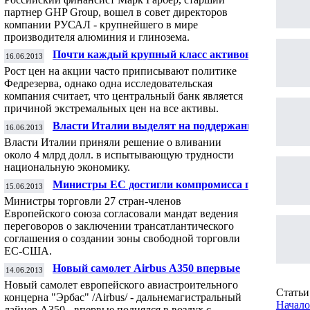
партнер GHP Group, вошел в совет директоров
компании РУСАЛ - крупнейшего в мире
производителя алюминия и глинозема.
Почти каждый крупный класс активов в
16.06.2013
мире переоценён
Рост цен на акции часто приписывают политике
Федрезерва, однако одна исследовательская
компания считает, что центральный банк является
причиной экстремальных цен на все активы.
Власти Италии выделят на поддержание
16.06.2013
экономики 4 млрд долл.
Власти Италии приняли решение о вливании
около 4 млрд долл. в испытывающую трудности
национальную экономику.
Министры ЕС достигли компромисса по
15.06.2013
переговорам о торговле с США
Министры торговли 27 стран-членов
Европейского союза согласовали мандат ведения
переговоров о заключении трансатлантического
соглашения о создании зоны свободной торговли
ЕС-США.
Новый самолет Airbus А350 впервые
14.06.2013
поднялся в воздух
Новый самолет европейского авиастроительного
Статьи 
концерна "Эрбас" /Airbus/ - дальнемагистральный
Начало
лайнер А350 - впервые поднялся в воздух с