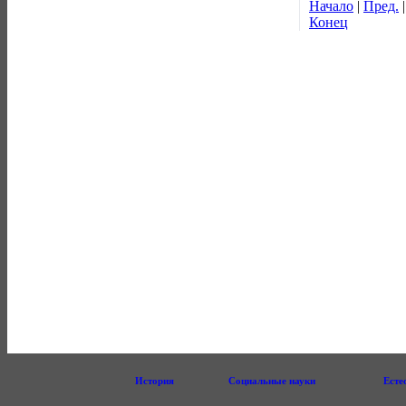
Начало
|
Пред.
Конец
История
Социальные науки
Есте