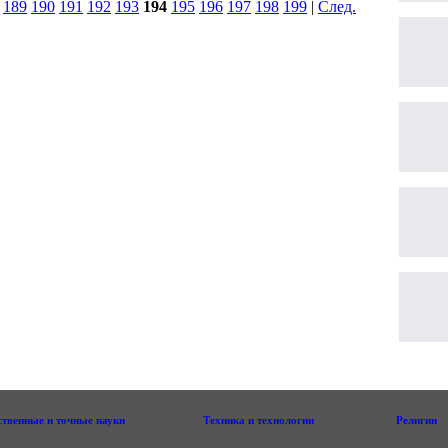
|
189
190
191
192
193
194
195
196
197
198
199
|
След.
|
ственные и точные науки
Техника и технологии
Религии