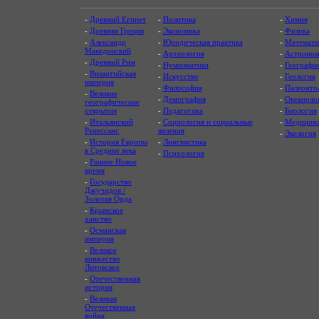
-
Древний Египет
-
Политика
-
Химия
-
Древняя Греция
-
Экономика
-
Физика
-
Александр
-
Юридическая практика
-
Математи
Македонский
-
Археология
-
Астроном
-
Древний Рим
-
Нумизматика
-
Географи
-
Византийская
-
Искусство
-
Геология
империя
-
Философия
-
Палеонто
-
Великие
-
Демография
-
Океаноло
географические
открытия
-
Педагогика
-
Биология
-
Итальянский
-
Социология и социальные
-
Медицин
Ренессанс
явления
-
Экология
-
История Европы
-
Лингвистика
в Средние века
-
Психология
-
Раннее Новое
время
-
Государство
Джучидов /
Золотая Орда
-
Крымское
ханство
-
Османская
империя
-
Великое
княжество
Литовское
-
Отечественная
история
-
Великая
Отечественная
война