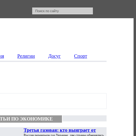
ия
Религии
Досуг
Спорт
ТЬИ ПО ЭКОНОМИКЕ
Третья газовая: кто выиграет от
Россия перекрыла газ Украине, две страны обменялись