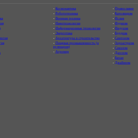
-
Космонавтика
-
Православие
-
Робототехника
-
Католицизм
ка
-
Военная техника
-
Ислам
ия
-
Нанотехнологии
-
Иудаизм
я
-
Информационные технологии
-
Индуизм
-
Энергетика
-
Буддизм
логия
-
Архитектура и строительство
-
Синтоизм
гия
-
Пищевая промышленность (и
-
Зороастризм
кулинария)
-
Сикхизм
-
Агромир
а
-
Даосизм
-
Бахаи
-
Джайнизм