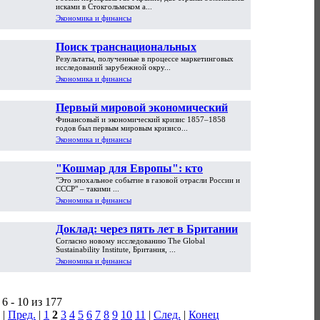
нового конфликта между Россией и
исками в Стокгольмском а...
Украиной
Экономика и финансы
Поиск транснациональных
Результаты, полученные в процессе маркетинговых
потребителей. Модели выхода
исследований зарубежной окру...
предприятий на международные
Экономика и финансы
рынки
Первый мировой экономический
Финансовый и экономический кризис 1857–1858
кризис 1857–1858 годов
годов был первым мировым кризисо...
Экономика и финансы
"Кошмар для Европы": кто
"Это эпохальное событие в газовой отрасли России и
выиграет от газовой мегасделки
СССР" – такими ...
России и Китая
Экономика и финансы
Доклад: через пять лет в Британии
Согласно новому исследованию The Global
закончатся запасы нефти, газа и угля
Sustainability Institute, Британия, ...
Экономика и финансы
6 - 10 из 177
|
Пред.
|
1
2
3
4
5
6
7
8
9
10
11
|
След.
|
Конец