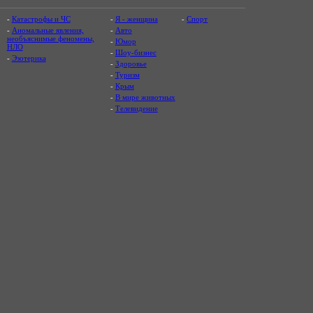
-
Катастрофы и ЧС
-
Я - женщина
-
Спорт
-
Аномальные явления,
-
Авто
необъяснимые феномены,
-
Юмор
НЛО
-
Шоу-бизнес
-
Эзотерика
-
Здоровье
-
Туризм
-
Крым
-
В мире животных
-
Телевидение