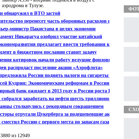
аэродрома в Тулузе.
ФО
н обнаружил в ВТО застой
ительство перенесет часть оборонных расходов на
ц десятилетия
ьер-министр Пакистана в целях экономии
етных средств запретил членам кабинета
амент Никарагуа одобрил участие китайской
авляться в зарубежные поездки
ании в строительстве межокеанского канала
кономразвития предлагает ввести требования к
низациям, проводящим техосмотр
идент в бюджетном послании ставит задачу
мизировать расходы
дения котировок начали работу ведущие фондовые
и Евросоюза
дев распродаст последние акции «Аэрофлота»
предложила России поднять налоги на сигареты в
 раз
сей Кудрин: Экономическим реформам в России во
ом мешает фактор нефтяного проклятия
ирный банк ожидает в 2013 году в России роста ВВП
,3 процента
 собрался заработать на нефти шесть триллионов
аров
анцы столкнулись с рекордным сокращением
СХО
лат
сторы отругали Цукерберга за подешевевшие акции
book
 сместил Россию с первого места по запасам газа
 3880 из 12949