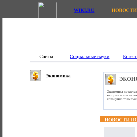
WIKI.RU
НОВОСТИ
Сайты
Социальные науки
Естест
Экономика
ЭКОН
Экономика представ
которых – это экон
совокупностью вза
НОВОСТИ П