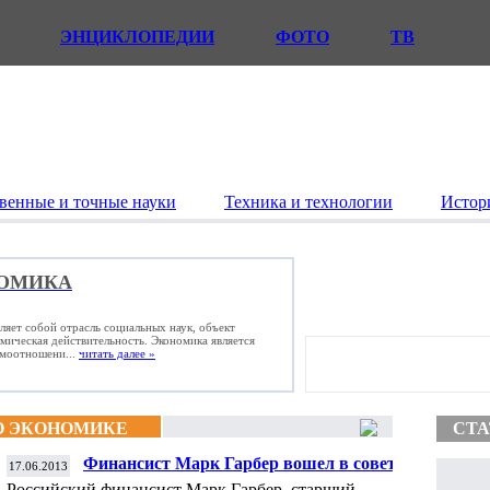
ЭНЦИКЛОПЕДИИ
ФОТО
ТВ
венные и точные науки
Техника и технологии
Истор
ОМИКА
ляет собой отрасль социальных наук, объект
омическая действительность. Экономика является
имоотношени...
читать далее »
О ЭКОНОМИКЕ
СТА
Финансист Марк Гарбер вошел в совет
17.06.2013
директоров РУСАЛ
Российский финансист Марк Гарбер, старший