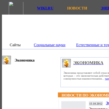
WIKI.RU
НОВОСТИ
ЭН
Сайты
Социальные науки
Естественные и то
Экономика
ЭКОНОМИКА
Экономика представляет собой отрасл
которых – это экономическая действит
совокупностью взаимоотношени...
чит
НОВОСТИ ПО ЭКОНОМ
Э
15.10.2012
с
Экономика 