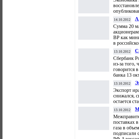
восстановле
опубликован
А
14.10.2012
м
Сумма 20 м
а
акционерам
ВР как мини
в российск
С
13.10.2012
Сбербанк Ро
из-за того,
говорится 
банка 13 ок
Э
13.10.2012
м
Экспорт ир
з
снижался, с
остается ст
М
13.10.2012
п
М
ежправит
о
поставках в
газа в объе
подписали с
РФ Александ