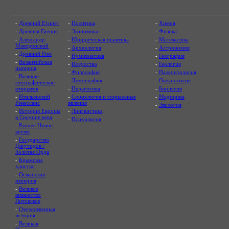
-
Древний Египет
-
Политика
-
Химия
-
Древняя Греция
-
Экономика
-
Физика
-
Александр
-
Юридическая практика
-
Математика
Македонский
-
Археология
-
Астрономия
-
Древний Рим
-
Нумизматика
-
География
-
Византийская
-
Искусство
-
Геология
империя
-
Философия
-
Палеонтология
-
Великие
-
Демография
-
Океанология
географические
открытия
-
Педагогика
-
Биология
-
Итальянский
-
Социология и социальные
-
Медицина
Ренессанс
явления
-
Экология
-
История Европы
-
Лингвистика
в Средние века
-
Психология
-
Раннее Новое
время
-
Государство
Джучидов /
Золотая Орда
-
Крымское
ханство
-
Османская
империя
-
Великое
княжество
Литовское
-
Отечественная
история
-
Великая