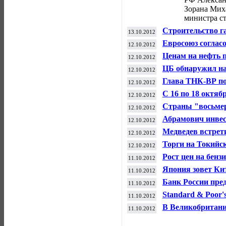
Зорана Мих
министра с
Строительство г
13.10.2012
Сербии статус н
Евросоюз соглас
12.10.2012
Ценам на нефть п
12.10.2012
ЦБ обнаружил на
12.10.2012
Глава ТНК-ВР по
12.10.2012
С 16 по 18 октя
12.10.2012
выставка "CityB
Страны "восьмер
12.10.2012
восстановление 
Абрамович инвес
12.10.2012
компанию AFC E
Медведев встрет
12.10.2012
увольнения
Торги на Токийс
12.10.2012
котировок
Рост цен на бенз
11.10.2012
Япония зовет Кит
11.10.2012
Банк России пре
11.10.2012
Standard & Poor
11.10.2012
на два пункта с
В Великобритани
11.10.2012
налогов компани