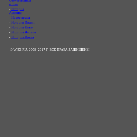
Отечественная
война
-
История
Америки
-
Новое время
-
История Индии
-
История Китая
-
История Японии
-
История Ирана
© WIKI.RU, 2008–2017 Г. ВСЕ ПРАВА ЗАЩИЩЕНЫ.