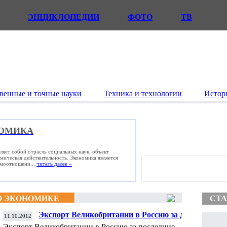
ЭНЦИКЛОПЕДИИ
ФОТО
ТВ
венные и точные науки
Техника и технологии
Истор
ОМИКА
ляет собой отрасль социальных наук, объект
омическая действительность. Экономика является
имоотношени...
читать далее »
О ЭКОНОМИКЕ
СТА
Экспорт Великобритании в Россию за два
11.10.2012
года вырос на 80 процентов
Экспорт Великобритании в Россию за последние