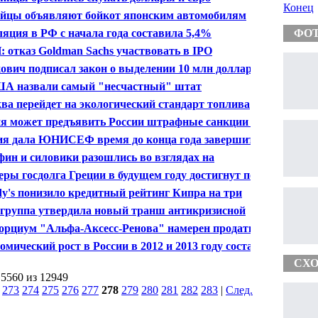
Конец
йцы объявляют бойкот японским автомобилям
яция в РФ с начала года составила 5,4%
ФО
 отказ Goldman Sachs участвовать в IPO
афона" ударит по авторитету сотового оператора
ович подписал закон о выделении 10 млн долларов
А назвали самый "несчастный" штат
ва перейдет на экологический стандарт топлива
-4 с 1 января 2013 года
я может предъявить России штрафные санкции за
ржку в передаче авианосца "Викрамадитья"
ия дала ЮНИСЕФ время до конца года завершить все
вшиеся в РФ проекты
ин и силовики разошлись во взглядах на
нсовые пирамиды
еры госдолга Греции в будущем году достигнут почти
процентов ВВП
y's понизило кредитный рейтинг Кипра на три
ции - с "Ba3" до "В3"
группа утвердила новый транш антикризисной
щи для Португалии в размере 4,3 млрд евро
орциум "Альфа-Аксесс-Ренова" намерен продать
 долю в ТНК-ВР в размере 50 процентов
омический рост в России в 2012 и 2013 году составит
и 3,8 процентов ВВП
СХО
 5560 из 12949
|
273
274
275
276
277
278
279
280
281
282
283
|
След.
|