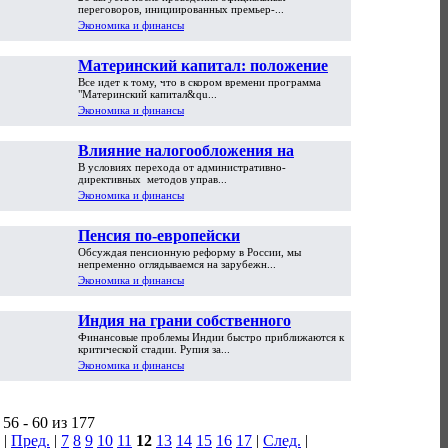
противостояние России и Белоруссии
переговоров, инициированных премьер-...
Экономика и финансы
Материнский капитал: положение
Все идет к тому, что в скором времени программа
грозит стать военным
"Материнский капитал&qu...
Экономика и финансы
Влияние налогообложения на
В условиях перехода от административно-
формирование издержек
директивных методов управ...
предприятия
Экономика и финансы
Пенсия по-европейски
Обсуждая пенсионную реформу в России, мы
непременно оглядываемся на зарубежн...
Экономика и финансы
Индия на грани собственного
Финансовые проблемы Индии быстро приближаются к
финансового кризиса
критической стадии. Рупия за...
Экономика и финансы
56 - 60 из 177
|
Пред.
|
7
8
9
10
11
12
13
14
15
16
17
|
След.
|