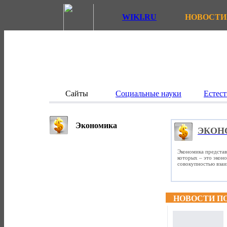
WIKI.RU
НОВОСТИ
Сайты
Социальные науки
Естест
Экономика
ЭКОН
Экономика представ
которых – это экон
совокупностью вза
НОВОСТИ П