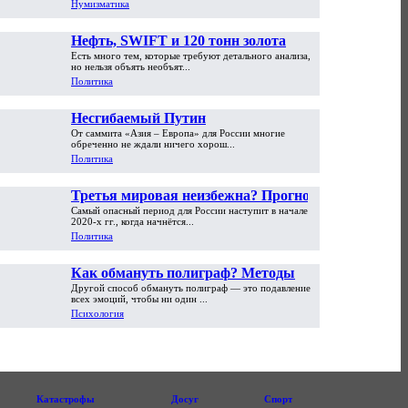
Нумизматика
Нефть, SWIFT и 120 тонн золота
Есть много тем, которые требуют детального анализа,
но нельзя объять необъят...
Политика
Несгибаемый Путин
От саммита «Азия – Европа» для России многие
обреченно не ждали ничего хорош...
Политика
Третья мировая неизбежна? Прогноз
Самый опасный период для России наступит в начале
Сергея Глазьева
2020-х гг., когда начнётся...
Политика
Как обмануть полиграф? Методы
Другой способ обмануть полиграф — это подавление
противодействия. Часть вторая
всех эмоций, чтобы ни один ...
Психология
Катастрофы
Досуг
Спорт