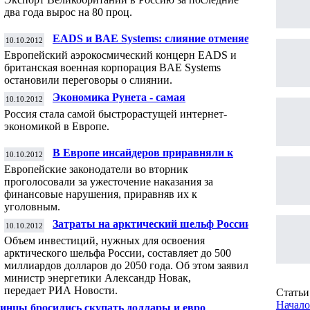
два года вырос на 80 проц.
EADS и BAE Systems: слияние отменяется
10.10.2012
Европейский аэрокосмический концерн EADS и
британская военная корпорация BAE Systems
остановили переговоры о слиянии.
Экономика Рунета - самая
10.10.2012
быстрорастущая в Европе
Россия стала самой быстрорастущей интернет-
экономикой в Европе.
В Европе инсайдеров приравняли к
10.10.2012
уголовникам
Европейские законодатели во вторник
проголосовали за ужесточение наказания за
финансовые нарушения, приравняв их к
уголовным.
Затраты на арктический шельф России
10.10.2012
оценили в полтриллиона долларов
Объем инвестиций, нужных для освоения
арктического шельфа России, составляет до 500
миллиардов долларов до 2050 года. Об этом заявил
министр энергетики Александр Новак
,
передает
РИА Новости
.
Статьи 
Начало
инцы бросились скупать доллары и евро