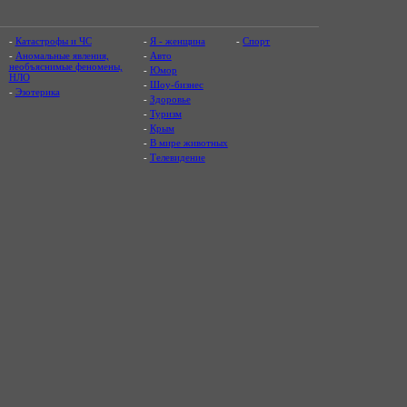
-
Катастрофы и ЧС
-
Я - женщина
-
Спорт
-
Аномальные явления,
-
Авто
необъяснимые феномены,
-
Юмор
НЛО
-
Шоу-бизнес
-
Эзотерика
-
Здоровье
-
Туризм
-
Крым
-
В мире животных
-
Телевидение