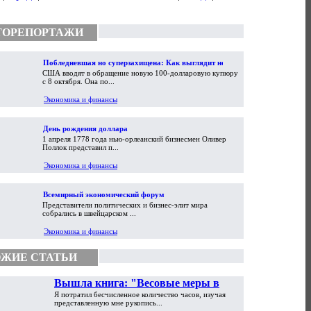
ТОРЕПОРТАЖИ
Побледневшая но суперзахищена: Как выглядит новая
США вводят в обращение новую 100-долларовую купюру
100-долларовая купюра
с 8 октября. Она по...
Экономика и финансы
День рождения доллара
1 апреля 1778 года нью-орлеанский бизнесмен Оливер
Поллок представил п...
Экономика и финансы
Всемирный экономический форум
Представители политических и бизнес-элит мира
собрались в швейцарском ...
Экономика и финансы
ЖИЕ СТАТЬИ
Вышла книга: "Весовые меры в
Я потратил бесчисленное количество часов, изучая
торговой практике Античности и
представленную мне рукопись...
Средневековья"