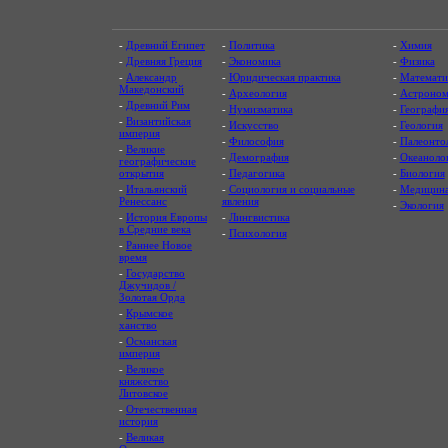
-
Древний Египет
-
Политика
-
Химия
-
Древняя Греция
-
Экономика
-
Физика
-
Александр
-
Юридическая практика
-
Математи
Македонский
-
Археология
-
Астроном
-
Древний Рим
-
Нумизматика
-
Географи
-
Византийская
-
Искусство
-
Геология
империя
-
Философия
-
Палеонто
-
Великие
-
Демография
-
Океаноло
географические
открытия
-
Педагогика
-
Биология
-
Итальянский
-
Социология и социальные
-
Медицин
Ренессанс
явления
-
Экология
-
История Европы
-
Лингвистика
в Средние века
-
Психология
-
Раннее Новое
время
-
Государство
Джучидов /
Золотая Орда
-
Крымское
ханство
-
Османская
империя
-
Великое
княжество
Литовское
-
Отечественная
история
-
Великая