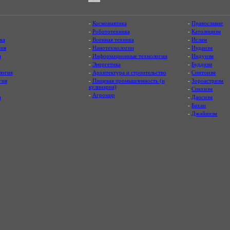
-
Космонавтика
-
Православие
-
Робототехника
-
Католицизм
ка
-
Военная техника
-
Ислам
ия
-
Нанотехнологии
-
Иудаизм
я
-
Информационные технологии
-
Индуизм
-
Энергетика
-
Буддизм
логия
-
Архитектура и строительство
-
Синтоизм
гия
-
Пищевая промышленность (и
-
Зороастризм
кулинария)
-
Сикхизм
-
Агромир
а
-
Даосизм
-
Бахаи
-
Джайнизм