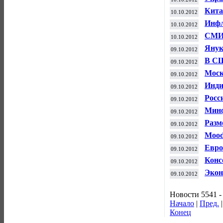
Кита
10.10.2012
Инфл
10.10.2012
СМИ:
10.10.2012
"Мег
Янук
09.10.2012
В СШ
09.10.2012
Моск
09.10.2012
Евро
Инди
09.10.2012
заде
Росс
09.10.2012
оста
Минф
09.10.2012
фина
Разм
09.10.2012
182 
Mood
09.10.2012
пози
Евро
09.10.2012
помо
Конс
09.10.2012
свою
Экон
09.10.2012
3,7 
Новости 5541 -
Начало
|
Пред.
Конец