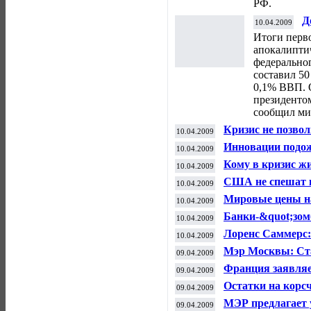
РФ.
Д
10.04.2009
Итоги перво
апокалипти
федеральног
составил 50
0,1% ВВП. О
президенто
сообщил ми
Кризис не позвол
10.04.2009
Инновации подо
10.04.2009
Кому в кризис ж
10.04.2009
США не спешат и
10.04.2009
Мировые цены н
10.04.2009
Банки-&quot;зом
10.04.2009
экономики США 
Лоренс Саммерс:
10.04.2009
экономики США 
Мэр Москвы: Ст
09.04.2009
выше 4%
Франция заявляе
09.04.2009
вложениям в эк
Остатки на корсч
09.04.2009
МЭР предлагает 
09.04.2009