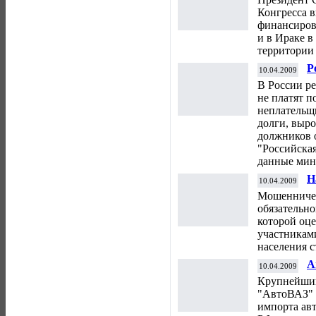
А
Конгресса в
финансиров
и в Ираке в
территории 
Р
10.04.2009
м
В России ре
не платят п
неплательщи
долги, выро
должников 
"Российская
данные мин
Н
10.04.2009
в
Мошенничес
обязательно
которой оце
участниками
населения с
А
10.04.2009
Р
Крупнейший
"АвтоВАЗ" 
импорта ав