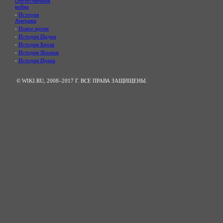
Отечественная
война
-
История
Америки
-
Новое время
-
История Индии
-
История Китая
-
История Японии
-
История Ирана
© WIKI.RU, 2008–2017 Г. ВСЕ ПРАВА ЗАЩИЩЕНЫ.