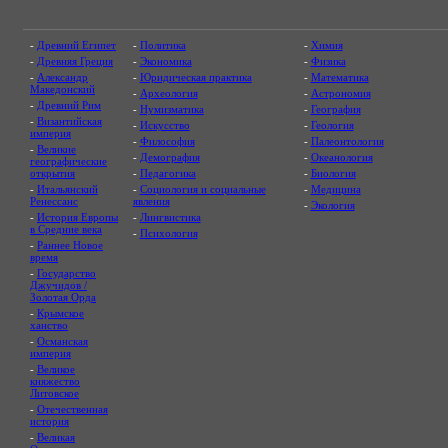
-
Древний Египет
-
Политика
-
Химия
-
Древняя Греция
-
Экономика
-
Физика
-
Александр
-
Юридическая практика
-
Математика
Македонский
-
Археология
-
Астрономия
-
Древний Рим
-
Нумизматика
-
География
-
Византийская
-
Искусство
-
Геология
империя
-
Философия
-
Палеонтология
-
Великие
-
Демография
-
Океанология
географические
открытия
-
Педагогика
-
Биология
-
Итальянский
-
Социология и социальные
-
Медицина
Ренессанс
явления
-
Экология
-
История Европы
-
Лингвистика
в Средние века
-
Психология
-
Раннее Новое
время
-
Государство
Джучидов /
Золотая Орда
-
Крымское
ханство
-
Османская
империя
-
Великое
княжество
Литовское
-
Отечественная
история
-
Великая