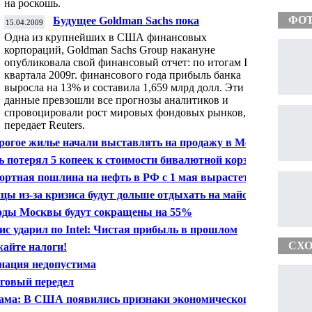
на роскошь.
ФО
Будущее Goldman Sachs пока
15.04.2009
неопределенно
Одна из крупнейших в США финансовых
корпораций, Goldman Sachs Group накануне
опубликовала свой финансовый отчет: по итогам I
квартала 2009г. финансового года прибыль банка
выросла на 13% и составила 1,659 млрд долл. Эти
данные превзошли все прогнозы аналитиков и
спровоцировали рост мировых фондовых рынков,
передает Reuters.
рогое жилье начали выставлять на продажу в Москве
ь потерял 5 копеек к стоимости бивалютной корзины
ортная пошлина на нефть в РФ с 1 мая вырастет до
7 за тонну
цы из-за кризиса будут дольше отдыхать на майские
дники
оды Москвы будут сокращены на 55%
ис ударил по Intel: Чистая прибыль в прошлом
тале рухнула на 55%
СХО
айте налоги!
нация недопустима
говый передел
ама: В США появились признаки экономического
ресса