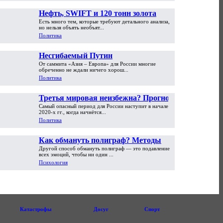
Нефть, SWIFT и 120 тонн золота
Есть много тем, которые требуют детального анализа,
но нельзя объять необъят...
Политика
Несгибаемый Путин
От саммита «Азия – Европа» для России многие
обреченно не ждали ничего хорош...
Политика
Третья мировая неизбежна? Прогноз
Самый опасный период для России наступит в начале
Сергея Глазьева
2020-х гг., когда начнётся...
Политика
Как обмануть полиграф? Методы
Другой способ обмануть полиграф — это подавление
противодействия. Часть вторая
всех эмоций, чтобы ни один ...
Психология
Катастрофы
Досуг
Спорт