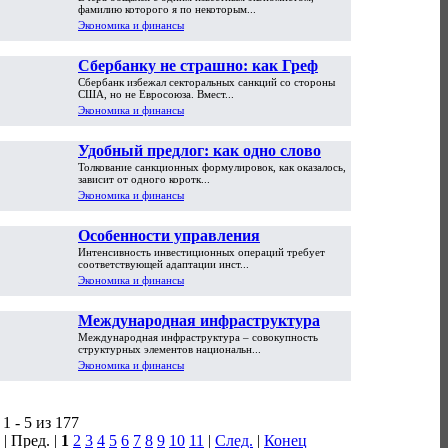
пути обрушения
фамилию которого я по некоторым...
Экономика и финансы
Сбербанку не страшно: как Греф
Сбербанк избежал секторальных санкций со стороны
подготовился к санкциям
США, но не Евросоюза. Вмест...
Экономика и финансы
Удобный предлог: как одно слово
Толкование санкционных формулировок, как оказалось,
расширило санкции против России
зависит от одного коротк...
Экономика и финансы
Особенности управления
Интенсивность инвестиционных операций требует
инвестиционной активностью
соответствующей адаптации инст...
организации с учетом стадии ее
Экономика и финансы
развития
Международная инфраструктура
Международная инфраструктура – совокупность
структурных элементов национальн...
Экономика и финансы
1 - 5 из 177
| Пред. |
1
2
3
4
5
6
7
8
9
10
11
|
След.
|
Конец