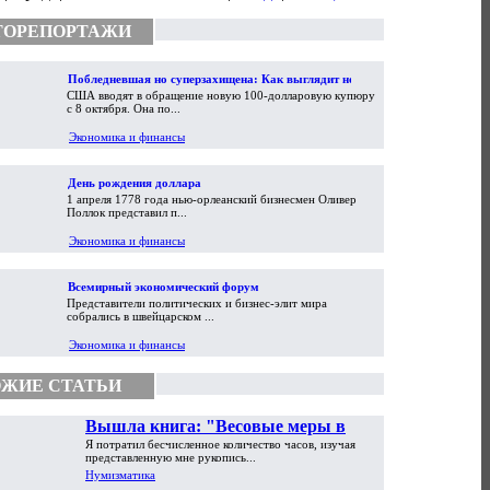
ТОРЕПОРТАЖИ
Побледневшая но суперзахищена: Как выглядит новая
США вводят в обращение новую 100-долларовую купюру
100-долларовая купюра
с 8 октября. Она по...
Экономика и финансы
День рождения доллара
1 апреля 1778 года нью-орлеанский бизнесмен Оливер
Поллок представил п...
Экономика и финансы
Всемирный экономический форум
Представители политических и бизнес-элит мира
собрались в швейцарском ...
Экономика и финансы
ЖИЕ СТАТЬИ
Вышла книга: "Весовые меры в
Я потратил бесчисленное количество часов, изучая
торговой практике Античности и
представленную мне рукопись...
Средневековья"
Нумизматика