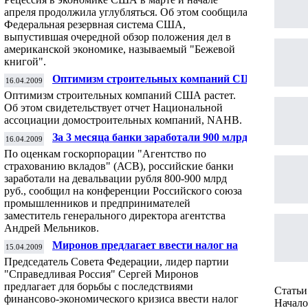
апреля продолжила углубляться. Об этом сообщила
Федеральная резервная система США,
выпустившая очередной обзор положения дел в
американской экономике, называемый "Бежевой
книгой".
Оптимизм строительных компаний США
16.04.2009
растет
Оптимизм строительных компаний США растет.
Об этом свидетельствует отчет Национальной
ассоциации домостроительных компаний, NAHB.
За 3 месяца банки заработали 900 млрд руб.
16.04.2009
на девальвации рубля
По оценкам госкорпорации "Агентство по
страхованию вкладов" (АСВ), российские банки
заработали на девальвации рубля 800-900 млрд
руб., сообщил на конференции Российского союза
промышленников и предпринимателей
заместитель генерального директора агентства
Андрей Мельников.
Миронов предлагает ввести налог на
15.04.2009
роскошь
Председатель Совета Федерации, лидер партии
"Справедливая Россия" Сергей Миронов
предлагает для борьбы с последствиями
Статьи 
финансово-экономического кризиса ввести налог
Начало 