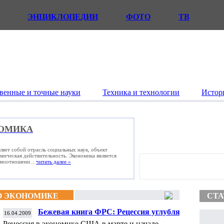
ЭНЦИКЛОПЕДИИ
ФОТО
ТВ
венные и точные науки
Техника и технологии
Истор
ОМИКА
ляет собой отрасль социальных наук, объект
омическая действительность. Экономика является
имоотношени...
читать далее »
О ЭКОНОМИКЕ
СТА
Бежевая книга ФРС: Рецессия углубляется
16.04.2009
Рецессия в экономике США в марте и начале