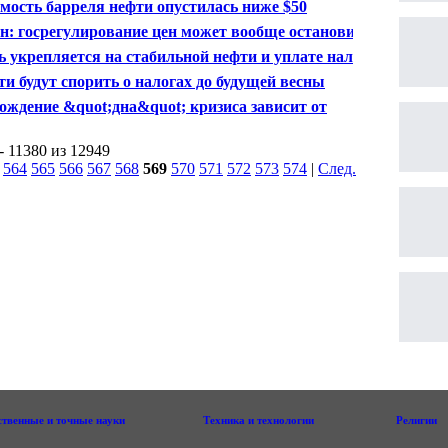
мость барреля нефти опустилась ниже $50
н: госрегулирование цен может вообще остановить
зводство
ь укрепляется на стабильной нефти и уплате налогов
сперты
ти будут спорить о налогах до будущей весны
ождение &quot;дна&quot; кризиса зависит от
мости кредитов - Набиуллина
- 11380 из 12949
|
564
565
566
567
568
569
570
571
572
573
574
|
След.
|
ственные и точные науки
Техника и технологии
Религии