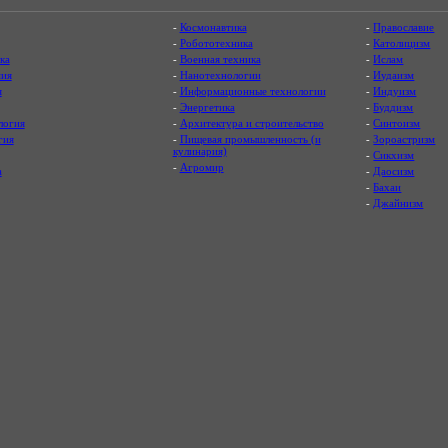
-
Космонавтика
-
Православие
-
Робототехника
-
Католицизм
ка
-
Военная техника
-
Ислам
ия
-
Нанотехнологии
-
Иудаизм
я
-
Информационные технологии
-
Индуизм
-
Энергетика
-
Буддизм
логия
-
Архитектура и строительство
-
Синтоизм
гия
-
Пищевая промышленность (и
-
Зороастризм
кулинария)
-
Сикхизм
-
Агромир
а
-
Даосизм
-
Бахаи
-
Джайнизм