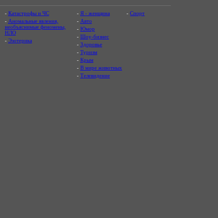
-
Катастрофы и ЧС
-
Я - женщина
-
Спорт
-
Аномальные явления,
-
Авто
необъяснимые феномены,
-
Юмор
НЛО
-
Шоу-бизнес
-
Эзотерика
-
Здоровье
-
Туризм
-
Крым
-
В мире животных
-
Телевидение