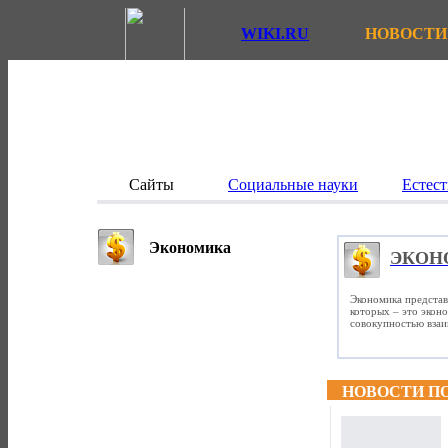
WIKI.RU
НОВОСТИ
Сайты
Социальные науки
Естест
Экономика
ЭКОН
Экономика представ
которых – это экон
совокупностью вза
НОВОСТИ П