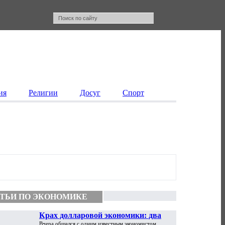
ия
Религии
Досуг
Спорт
ТЬИ ПО ЭКОНОМИКЕ
Крах долларовой экономики: два
Вчера общался с одним известным экономистом,