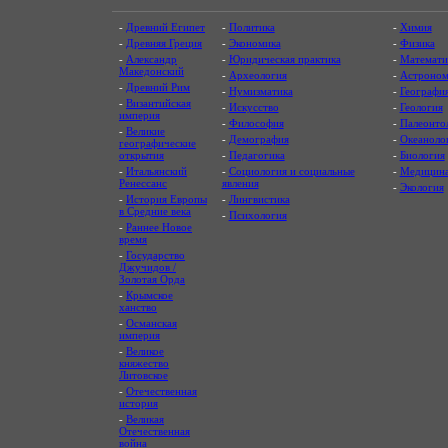
-
Древний Египет
-
Политика
-
Химия
-
Древняя Греция
-
Экономика
-
Физика
-
Александр
-
Юридическая практика
-
Математи
Македонский
-
Археология
-
Астроном
-
Древний Рим
-
Нумизматика
-
Географи
-
Византийская
-
Искусство
-
Геология
империя
-
Философия
-
Палеонто
-
Великие
-
Демография
-
Океаноло
географические
открытия
-
Педагогика
-
Биология
-
Итальянский
-
Социология и социальные
-
Медицин
Ренессанс
явления
-
Экология
-
История Европы
-
Лингвистика
в Средние века
-
Психология
-
Раннее Новое
время
-
Государство
Джучидов /
Золотая Орда
-
Крымское
ханство
-
Османская
империя
-
Великое
княжество
Литовское
-
Отечественная
история
-
Великая
Отечественная
война