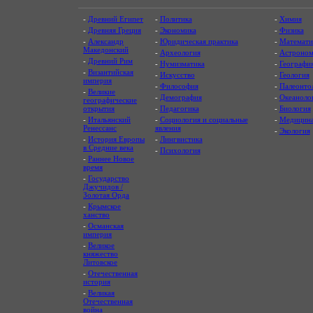
-
Древний Египет
-
Политика
-
Химия
-
Древняя Греция
-
Экономика
-
Физика
-
Александр
-
Юридическая практика
-
Математи
Македонский
-
Археология
-
Астроном
-
Древний Рим
-
Нумизматика
-
Географи
-
Византийская
-
Искусство
-
Геология
империя
-
Философия
-
Палеонто
-
Великие
-
Демография
-
Океаноло
географические
открытия
-
Педагогика
-
Биология
-
Итальянский
-
Социология и социальные
-
Медицин
Ренессанс
явления
-
Экология
-
История Европы
-
Лингвистика
в Средние века
-
Психология
-
Раннее Новое
время
-
Государство
Джучидов /
Золотая Орда
-
Крымское
ханство
-
Османская
империя
-
Великое
княжество
Литовское
-
Отечественная
история
-
Великая
Отечественная
война