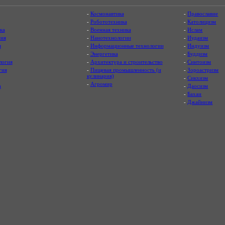
-
Космонавтика
-
Православие
-
Робототехника
-
Католицизм
ка
-
Военная техника
-
Ислам
ия
-
Нанотехнологии
-
Иудаизм
я
-
Информационные технологии
-
Индуизм
-
Энергетика
-
Буддизм
логия
-
Архитектура и строительство
-
Синтоизм
гия
-
Пищевая промышленность (и
-
Зороастризм
кулинария)
-
Сикхизм
-
Агромир
а
-
Даосизм
-
Бахаи
-
Джайнизм