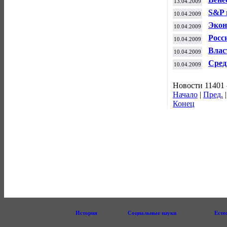
13.04.2009
день
S&P 
10.04.2009
17%
Экон
10.04.2009
поло
Росс
10.04.2009
Влас
10.04.2009
подд
Сред
10.04.2009
10 к
Новости 11401 
Начало
|
Пред.
Конец
История
Социальные науки
Есте