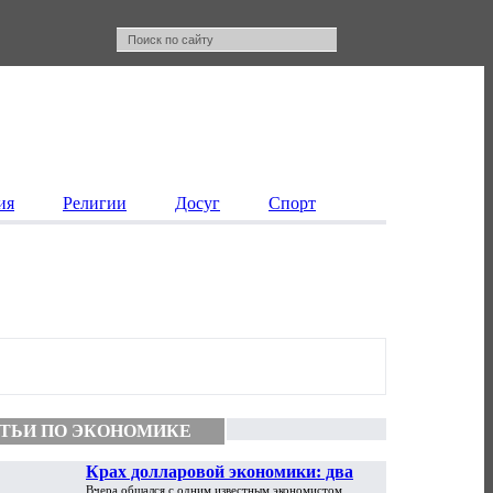
ия
Религии
Досуг
Спорт
ТЬИ ПО ЭКОНОМИКЕ
Крах долларовой экономики: два
Вчера общался с одним известным экономистом,