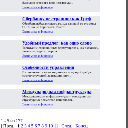
пути обрушения
фамилию которого я по некоторым...
Экономика и финансы
Сбербанку не страшно: как Греф
Сбербанк избежал секторальных санкций со стороны
подготовился к санкциям
США, но не Евросоюза. Вмест...
Экономика и финансы
Удобный предлог: как одно слово
Толкование санкционных формулировок, как оказалось,
расширило санкции против России
зависит от одного коротк...
Экономика и финансы
Особенности управления
Интенсивность инвестиционных операций требует
инвестиционной активностью
соответствующей адаптации инст...
организации с учетом стадии ее
Экономика и финансы
развития
Международная инфраструктура
Международная инфраструктура – совокупность
структурных элементов национальн...
Экономика и финансы
1 - 5 из 177
| Пред. |
1
2
3
4
5
6
7
8
9
10
11
|
След.
|
Конец