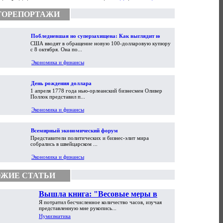
ТОРЕПОРТАЖИ
Побледневшая но суперзахищена: Как выглядит новая
США вводят в обращение новую 100-долларовую купюру
100-долларовая купюра
с 8 октября. Она по...
Экономика и финансы
День рождения доллара
1 апреля 1778 года нью-орлеанский бизнесмен Оливер
Поллок представил п...
Экономика и финансы
Всемирный экономический форум
Представители политических и бизнес-элит мира
собрались в швейцарском ...
Экономика и финансы
ЖИЕ СТАТЬИ
Вышла книга: "Весовые меры в
Я потратил бесчисленное количество часов, изучая
торговой практике Античности и
представленную мне рукопись...
Средневековья"
Нумизматика