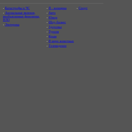
-
Катастрофы и ЧС
-
Я - женщина
-
Спорт
-
Аномальные явления,
-
Авто
необъяснимые феномены,
-
Юмор
НЛО
-
Шоу-бизнес
-
Эзотерика
-
Здоровье
-
Туризм
-
Крым
-
В мире животных
-
Телевидение