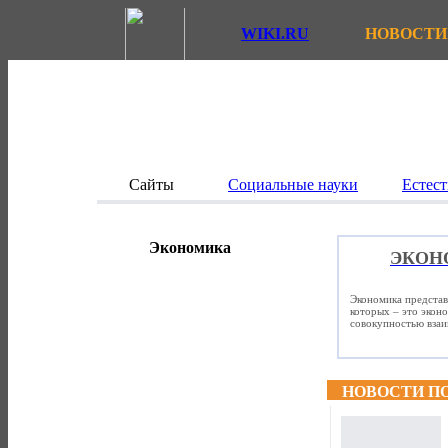
WIKI.RU
НОВОСТИ
Сайты
Социальные науки
Естест
Экономика
ЭКОН
Экономика представ
которых – это экон
совокупностью вза
НОВОСТИ П