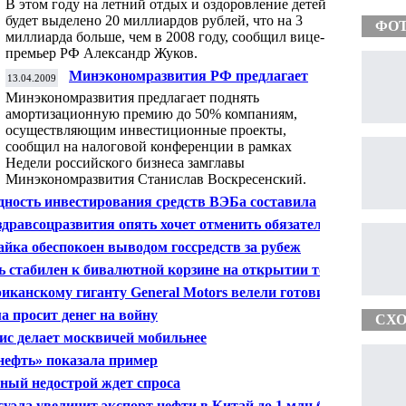
В этом году на летний отдых и оздоровление детей
будет выделено 20 миллиардов рублей, что на 3
ФО
миллиарда больше, чем в 2008 году, сообщил вице-
премьер РФ Александр Жуков.
Минэкономразвития РФ предлагает
13.04.2009
повысить амортизационную премию до
Минэкономразвития предлагает поднять
50%
амортизационную премию до 50% компаниям,
осуществляющим инвестиционные проекты,
сообщил на налоговой конференции в рамках
Недели российского бизнеса замглавы
Минэкономразвития Станислав Воскресенский.
дность инвестирования средств ВЭБа составила
тки процентов
дравсоцразвития опять хочет отменить обязательные
ионные накопления
йка обеспокоен выводом госсредств за рубеж
ь стабилен к бивалютной корзине на открытии торгов
29 руб
иканскому гиганту General Motors велели готовиться
нкротству
а просит денег на войну
СХО
ис делает москвичей мобильнее
нефть» показала пример
ный недострой ждет спроса
суэла увеличит экспорт нефти в Китай до 1 млн барр./