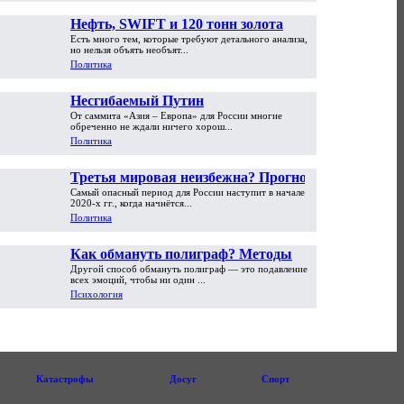
Нефть, SWIFT и 120 тонн золота
Есть много тем, которые требуют детального анализа,
но нельзя объять необъят...
Политика
Несгибаемый Путин
От саммита «Азия – Европа» для России многие
обреченно не ждали ничего хорош...
Политика
Третья мировая неизбежна? Прогноз
Самый опасный период для России наступит в начале
Сергея Глазьева
2020-х гг., когда начнётся...
Политика
Как обмануть полиграф? Методы
Другой способ обмануть полиграф — это подавление
противодействия. Часть вторая
всех эмоций, чтобы ни один ...
Психология
Катастрофы
Досуг
Спорт