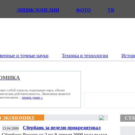
ЭНЦИКЛОПЕДИИ
ФОТО
ТВ
венные и точные науки
Техника и технологии
Истор
ОМИКА
ляет собой отрасль социальных наук, объект
омическая действительность. Экономика является
имоотношени...
читать далее »
О ЭКОНОМИКЕ
СТА
Сбербанк за неделю прокредитовал
13.04.2009
экономику на 93 млрд рублей
Сбербанк России со 2 по 8 апреля 2009 года выдал