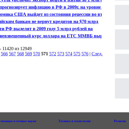
прогнозирует инфляцию в РФ в 2009г. на уровне 15-
омика США выйдет из состояния рецессии во второй
вине текущего года
ийским банкам не вернут кредитов на $70 млрд
ти РФ выделят в 2009 году 5 млрд рублей на
ержу авиакомпаний
невзвешенный курс доллара на ЕТС ММВБ вырос на
опеек
- 11420 из 12949
|
566
567
568
569
570
571
572
573
574
575
576
|
След.
|
ственные и точные науки
Техника и технологии
Религии