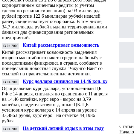
корпоративным клиентам кредиты (с учетом
сделок по рефинансированию) на 93 миллиарда
рублей против 122,6 миллиарда рублей неделей
ранее, свидетельствует обзор банка. В том числе,
34,7 миллиарда рублей выданы территориальными
банками для финансирования региональных
предприятий.
Китай рассматривает возможность
13.04.2009
создания второго антикризисного фонда
Китай рассматривает возможность выделения
второго масштабного пакета средств на борьбу с
последствиями финкризиса в стране, сообщает в
понедельник новостная служба "Чжунго Ван" со
ссылкой на правительственные источники.
Курс доллара снизился на 14,46 коп, курс
13.04.2009
евро - вырос на 3,79 коп
Официальный курс доллара, установленный ЦБ
РФ с 14 апреля, снизился по сравнению с 11 апреля
на 14,46 копейки, курс евро - вырос на 3,79
копейки, свидетельствуют данные ЦБ. ЦБ
установил курс доллара с 14 апреля на уровне
33,4863 рубля, курс евро - на отметке 44,1986
рубля.
Статьи 
На детский летний отдых в этом году
13.04.2009
Начало 
выделят 20 млрд руб - Жуков