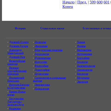
Начало
|
Пред.
|
599
600
601
Конец
История
Социальные науки
Естественные и точны
-
Древний Египет
-
Политика
-
Химия
-
Древняя Греция
-
Экономика
-
Физика
-
Александр
-
Юридическая практика
-
Математика
Македонский
-
Археология
-
Астрономия
-
Древний Рим
-
Нумизматика
-
География
-
Византийская
-
Искусство
-
Геология
империя
-
Философия
-
Палеонтология
-
Великие
-
Демография
-
Океанология
географические
открытия
-
Педагогика
-
Биология
-
Итальянский
-
Социология и социальные
-
Медицина
Ренессанс
явления
-
Экология
-
История Европы
-
Лингвистика
в Средние века
-
Психология
-
Раннее Новое
время
-
Государство
Джучидов /
Золотая Орда
-
Крымское