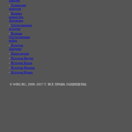
ханство
-
Османская
империя
-
Великое
княжество
Литовское
-
Отечественная
история
-
Великая
Отечественная
война
-
История
Америки
-
Новое время
-
История Индии
-
История Китая
-
История Японии
-
История Ирана
© WIKI.RU, 2008–2017 Г. ВСЕ ПРАВА ЗАЩИЩЕНЫ.