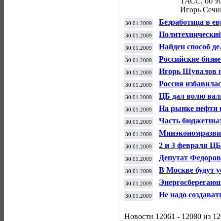
ТАСС, об эт
Игорь Сечи
Безработица в е
30.01.2009
прогнозов
Политехнический
30.01.2009
развития
Найден способ де
30.01.2009
Российские биз
30.01.2009
недвижимость в 
Игорь Шувалов по
30.01.2009
Россия избавила
30.01.2009
США
ЦБ дал волю ва
30.01.2009
На рынке нефти 
30.01.2009
динамика
Часть бюджетных 
30.01.2009
Минэкономразвит
30.01.2009
роста ВВП на сл
2 и 3 февраля Ц
30.01.2009
до 25 млрд рубл
Депутат Федоров
30.01.2009
населения об ан
В Москве будут 
30.01.2009
цифрами
Энергосберегающ
30.01.2009
Екатеринбурге
Не надо создава
30.01.2009
Новости 12061 - 12080 из 1