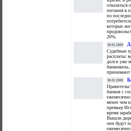
отказаться 
питания в п
по последн
потребител
которые жи
продовольст
20%.
Д
30.01.2009
с
Судебные п
расплаты: в
долги уже 
банкоматы, 
принимают 
Б
30.01.2009
е
Правительс
п
банков с г
ежемесячно
менее чем н
премьер Иг
время зараб
Вышли дире
они будут 
ежемесячно 