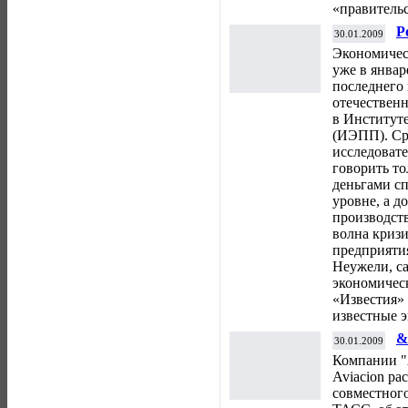
«правительс
Р
30.01.2009
Экономичес
уже в январ
последнего
отечествен
в Институт
(ИЭПП). Ср
исследовате
говорить то
деньгами сп
уровне, а д
производств
волна кризи
предприятия
Неужели, са
экономическ
«Известия» 
известные 
&
30.01.2009
A
Компании "
с
Aviacion ра
совместног