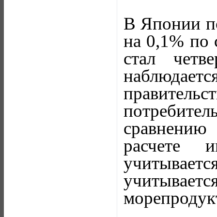
В Японии по
на 0,1% по 
стал четв
наблюдаетс
правител
потребител
сравнению 
расчете 
учитывает
учитывает
морепродук