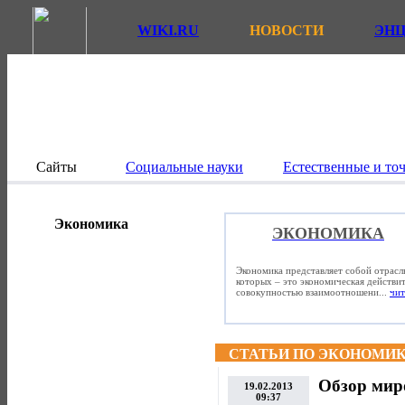
WIKI.RU
НОВОСТИ
ЭН
Сайты
Социальные науки
Естественные и то
Экономика
ЭКОНОМИКА
Экономика представляет собой отрасл
которых – это экономическая действит
совокупностью взаимоотношени...
чит
СТАТЬИ ПО ЭКОНОМИ
Обзор мир
19.02.2013
09:37