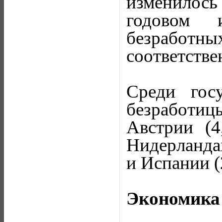
изменилось 
годовом 
безработн
соответстве
Среди госу
безработи
Австрии (4
Нидерландах
и Испании (
Экономика