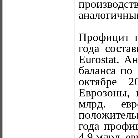
производс
аналогичны
Профицит т
года состав
Eurostat. А
баланса по 
октябре 2
Еврозоны, 
млрд. ев
положительн
года профиц
4,9 млрд. ев