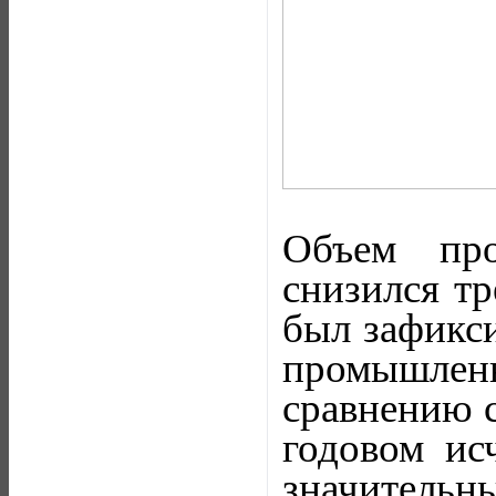
Объем про
снизился тр
был зафикси
промышлен
сравнению с
годовом ис
значительны