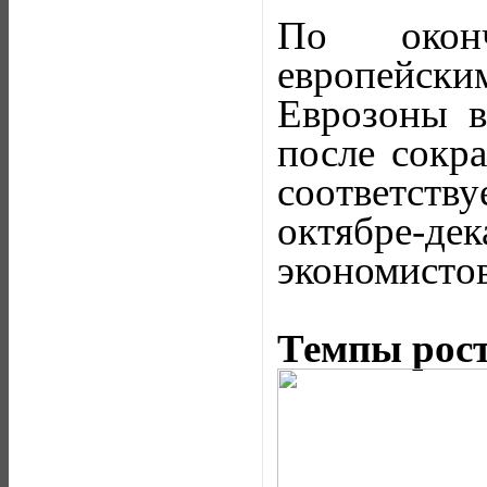
По оконч
европейским
Еврозоны в
после сокр
соответств
октябре-де
экономистов
Темпы рост