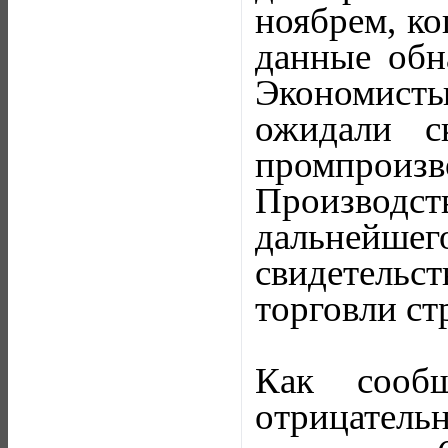
ноябрем, ко
данные обн
Экономист
ожидали с
промпроизв
Производ
дальнейшего
свидетельс
торговли ст
Как сообщ
отрицател