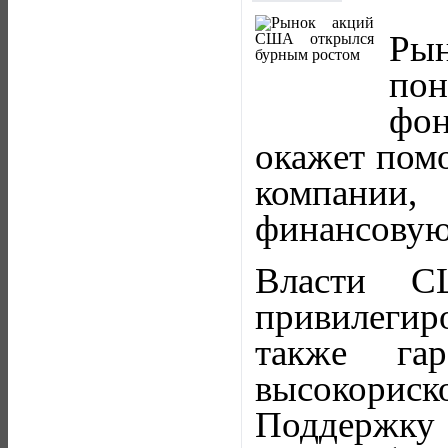
Рын
пон
фон
окажет помо
компании
финансовую
Власти С
привилегир
также га
высокориско
Поддержку 