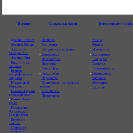
История
Социальные науки
Естественные и точны
-
Древний Египет
-
Политика
-
Химия
-
Древняя Греция
-
Экономика
-
Физика
-
Александр
-
Юридическая практика
-
Математика
Македонский
-
Археология
-
Астрономия
-
Древний Рим
-
Нумизматика
-
География
-
Византийская
-
Искусство
-
Геология
империя
-
Философия
-
Палеонтология
-
Великие
-
Демография
-
Океанология
географические
открытия
-
Педагогика
-
Биология
-
Итальянский
-
Социология и социальные
-
Медицина
Ренессанс
явления
-
Экология
-
История Европы
-
Лингвистика
в Средние века
-
Психология
-
Раннее Новое
время
-
Государство
Джучидов /
Золотая Орда
-
Крымское
ханство
-
Османская
империя