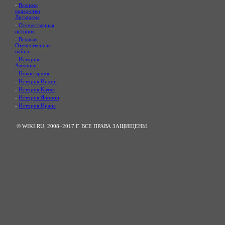
-
Великое
княжество
Литовское
-
Отечественная
история
-
Великая
Отечественная
война
-
История
Америки
-
Новое время
-
История Индии
-
История Китая
-
История Японии
-
История Ирана
© WIKI.RU, 2008–2017 Г. ВСЕ ПРАВА ЗАЩИЩЕНЫ.