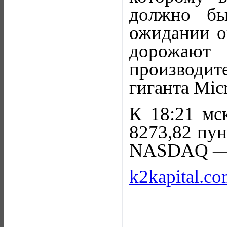
должно бы
ожидании о
дорожают
производит
гиганта Micr
К 18:21 м
8273,82 пун
NASDAQ — н
k2kapital.c