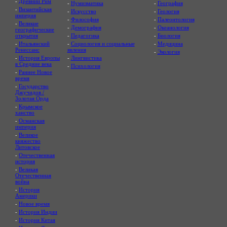
-
Древний Рим
-
Нумизматика
-
География
-
Византийская
-
Искусство
-
Геология
империя
-
Философия
-
Палеонтология
-
Великие
-
Демография
-
Океанология
географические
открытия
-
Педагогика
-
Биология
-
Итальянский
-
Социология и социальные
-
Медицина
Ренессанс
явления
-
Экология
-
История Европы
-
Лингвистика
в Средние века
-
Психология
-
Раннее Новое
время
-
Государство
Джучидов /
Золотая Орда
-
Крымское
ханство
-
Османская
империя
-
Великое
княжество
Литовское
-
Отечественная
история
-
Великая
Отечественная
война
-
История
Америки
-
Новое время
-
История Индии
-
История Китая