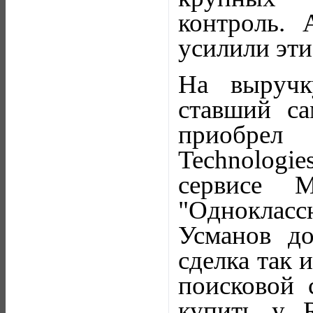
контроль. 
усилили эти
На выручк
ставший с
приобрел
Technologi
сервисе M
"Однокласс
Усманов до
сделка так 
поисковой 
купить у R