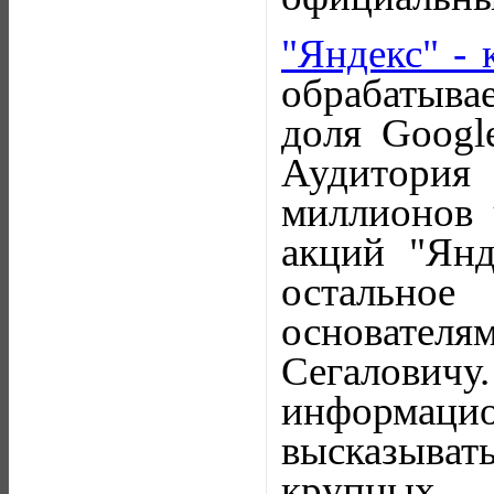
"Яндекс" - 
обрабатывае
доля Google
Аудитория
миллионов 
акций "Янд
остальное
основате
Сегаловичу
информацио
высказыват
крупных 