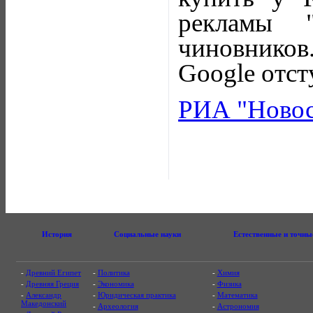
рекламы "
чиновников
Google отст
РИА "Новос
История
Социальные науки
Естественные и точны
-
Древний Египет
-
Политика
-
Химия
-
Древняя Греция
-
Экономика
-
Физика
-
Александр
-
Юридическая практика
-
Математика
Македонский
-
Археология
-
Астрономия