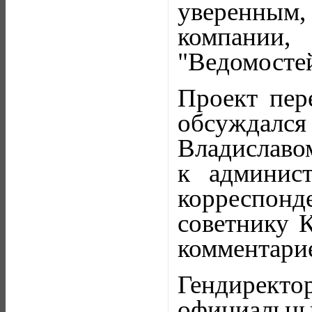
уверенным, 
компании
"Ведомостей
Проект пер
обсуждалс
Владиславо
к админис
корреспон
советнику К
комментари
Гендирек
официальных