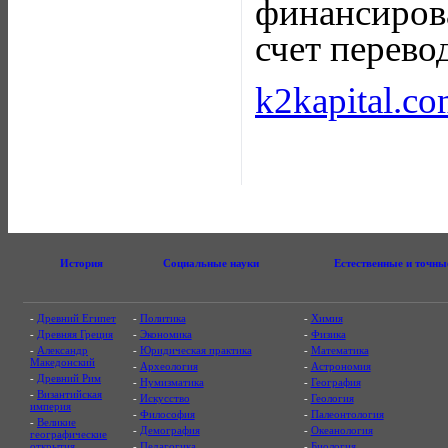
финансирова
счет перево
k2kapital.c
История
Социальные науки
Естественные и точны
-
Древний Египет
-
Политика
-
Химия
-
Древняя Греция
-
Экономика
-
Физика
-
Александр
-
Юридическая практика
-
Математика
Македонский
-
Археология
-
Астрономия
-
Древний Рим
-
Нумизматика
-
География
-
Византийская
-
Искусство
-
Геология
империя
-
Философия
-
Палеонтология
-
Великие
-
Демография
-
Океанология
географические
открытия
-
Педагогика
-
Биология