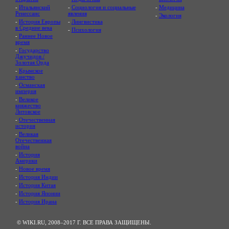
-
Итальянский
-
Социология и социальные
-
Медицина
Ренессанс
явления
-
Экология
-
История Европы
-
Лингвистика
в Средние века
-
Психология
-
Раннее Новое
время
-
Государство
Джучидов /
Золотая Орда
-
Крымское
ханство
-
Османская
империя
-
Великое
княжество
Литовское
-
Отечественная
история
-
Великая
Отечественная
война
-
История
Америки
-
Новое время
-
История Индии
-
История Китая
-
История Японии
-
История Ирана
© WIKI.RU, 2008–2017 Г. ВСЕ ПРАВА ЗАЩИЩЕНЫ.