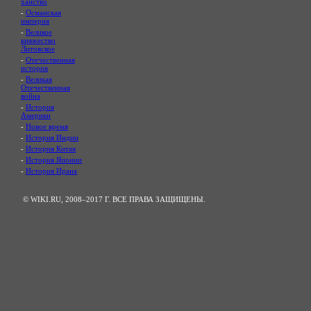
ханство
-
Османская
империя
-
Великое
княжество
Литовское
-
Отечественная
история
-
Великая
Отечественная
война
-
История
Америки
-
Новое время
-
История Индии
-
История Китая
-
История Японии
-
История Ирана
© WIKI.RU, 2008–2017 Г. ВСЕ ПРАВА ЗАЩИЩЕНЫ.