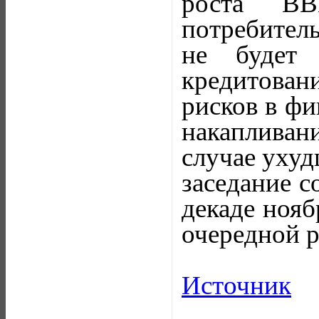
роста ВВ
потребител
не будет 
кредитован
рисков в фи
накаплива
случае уху
заседание с
декаде нояб
очередной р
Источник