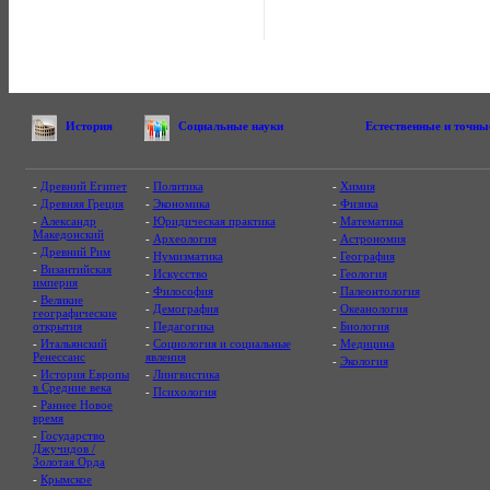
История
Социальные науки
Естественные и точны
-
Древний Египет
-
Политика
-
Химия
-
Древняя Греция
-
Экономика
-
Физика
-
Александр
-
Юридическая практика
-
Математика
Македонский
-
Археология
-
Астрономия
-
Древний Рим
-
Нумизматика
-
География
-
Византийская
-
Искусство
-
Геология
империя
-
Философия
-
Палеонтология
-
Великие
-
Демография
-
Океанология
географические
открытия
-
Педагогика
-
Биология
-
Итальянский
-
Социология и социальные
-
Медицина
Ренессанс
явления
-
Экология
-
История Европы
-
Лингвистика
в Средние века
-
Психология
-
Раннее Новое
время
-
Государство
Джучидов /
Золотая Орда
-
Крымское