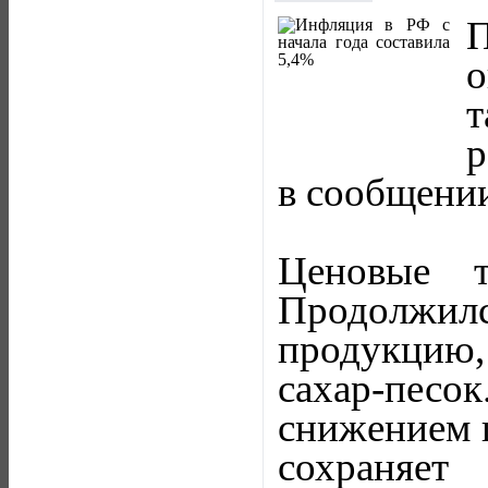
П
о
т
р
в сообщении
Ценовые т
Продолжилс
продукцию,
сахар-пес
снижением 
сохраняет