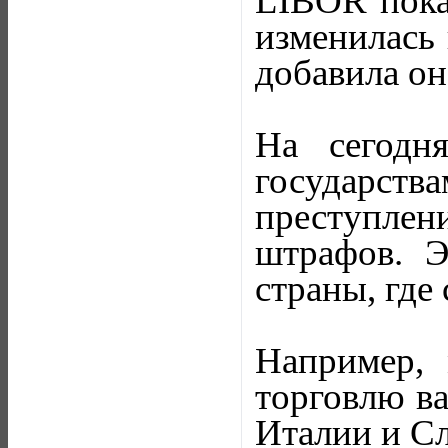
LIBOR показ
изменилась 
добавила он
На сегодн
государс
преступле
штрафов. Э
страны, где
Например, 
торговлю ва
Италии и С