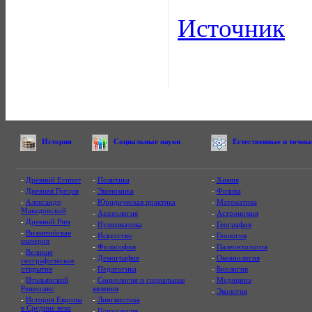
Источник
История
Социальные науки
Естественные и точны
-
Древний Египет
-
Политика
-
Химия
-
Древняя Греция
-
Экономика
-
Физика
-
Александр
-
Юридическая практика
-
Математика
Македонский
-
Археология
-
Астрономия
-
Древний Рим
-
Нумизматика
-
География
-
Византийская
-
Искусство
-
Геология
империя
-
Философия
-
Палеонтология
-
Великие
-
Демография
-
Океанология
географические
открытия
-
Педагогика
-
Биология
-
Итальянский
-
Социология и социальные
-
Медицина
Ренессанс
явления
-
Экология
-
История Европы
-
Лингвистика
в Средние века
-
Психология