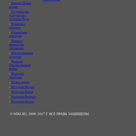
-
Раннее Новое
время
-
Государство
Джучидов /
Золотая Орда
-
Крымское
ханство
-
Османская
империя
-
Великое
княжество
Литовское
-
Отечественная
история
-
Великая
Отечественная
война
-
История
Америки
-
Новое время
-
История Индии
-
История Китая
-
История Японии
-
История Ирана
© WIKI.RU, 2008–2017 Г. ВСЕ ПРАВА ЗАЩИЩЕНЫ.