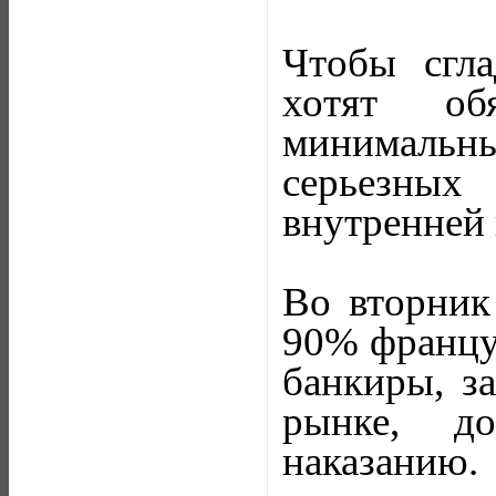
Чтобы сгла
хотят обя
минимальны
серьезных
внутренней
Во вторник
90% француз
банкиры, з
рынке, д
наказанию.