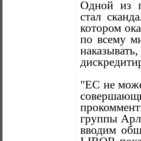
Одной из п
стал сканд
котором ока
по всему м
наказыват
дискредитир
"ЕС не може
совершаю
прокоммент
группы Арл
вводим общ