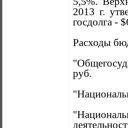
5,5%. Верх
2013 г. утв
госдолга - $
Расходы бюд
"Общегосуд
руб.
"Национальн
"Националь
деятельност