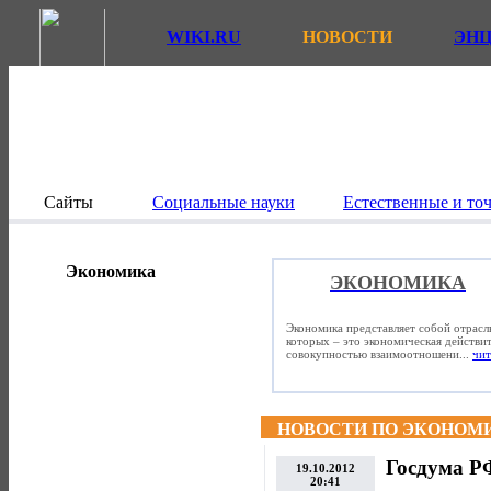
WIKI.RU
НОВОСТИ
ЭН
Сайты
Социальные науки
Естественные и то
Экономика
ЭКОНОМИКА
Экономика представляет собой отрасл
которых – это экономическая действит
совокупностью взаимоотношени...
чит
НОВОСТИ ПО ЭКОНОМ
Госдума РФ
19.10.2012
20:41