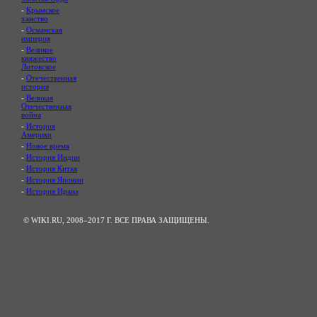
-
Крымское
ханство
-
Османская
империя
-
Великое
княжество
Литовское
-
Отечественная
история
-
Великая
Отечественная
война
-
История
Америки
-
Новое время
-
История Индии
-
История Китая
-
История Японии
-
История Ирана
© WIKI.RU, 2008–2017 Г. ВСЕ ПРАВА ЗАЩИЩЕНЫ.