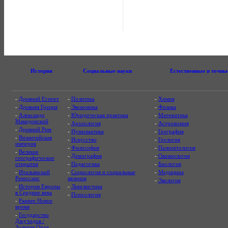
История
Социальные науки
Естественные и точны
-
Древний Египет
-
Политика
-
Химия
-
Древняя Греция
-
Экономика
-
Физика
-
Александр
-
Юридическая практика
-
Математика
Македонский
-
Археология
-
Астрономия
-
Древний Рим
-
Нумизматика
-
География
-
Византийская
-
Искусство
-
Геология
империя
-
Философия
-
Палеонтология
-
Великие
-
Демография
-
Океанология
географические
открытия
-
Педагогика
-
Биология
-
Итальянский
-
Социология и социальные
-
Медицина
Ренессанс
явления
-
Экология
-
История Европы
-
Лингвистика
в Средние века
-
Психология
-
Раннее Новое
время
-
Государство
Джучидов /
Золотая Орда