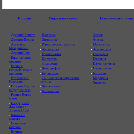
История
Социальные науки
Естественные и точны
-
Древний Египет
-
Политика
-
Химия
-
Древняя Греция
-
Экономика
-
Физика
-
Александр
-
Юридическая практика
-
Математика
Македонский
-
Археология
-
Астрономия
-
Древний Рим
-
Нумизматика
-
География
-
Византийская
-
Искусство
-
Геология
империя
-
Философия
-
Палеонтология
-
Великие
-
Демография
-
Океанология
географические
открытия
-
Педагогика
-
Биология
-
Итальянский
-
Социология и социальные
-
Медицина
Ренессанс
явления
-
Экология
-
История Европы
-
Лингвистика
в Средние века
-
Психология
-
Раннее Новое
время
-
Государство
Джучидов /
Золотая Орда
-
Крымское
ханство
-
Османская
империя
-
Великое