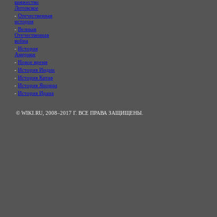
княжество
Литовское
-
Отечественная
история
-
Великая
Отечественная
война
-
История
Америки
-
Новое время
-
История Индии
-
История Китая
-
История Японии
-
История Ирана
© WIKI.RU, 2008–2017 Г. ВСЕ ПРАВА ЗАЩИЩЕНЫ.