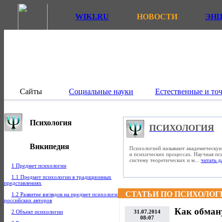
WIKI.RU
НОВОСТИ
ЭН
Сайты
Социальные науки
Естественные и то
Психология
ПСИХОЛОГИЯ
Википедия
Психологией называют академическую
и психических процессах. Научная пс
систему теоретических и м...
читать д
1 Предмет психологии
1.1 Предмет психологии в традиционных
представлениях
СТАТЬИ ПО ПСИХОЛОГ
1.2 Развитие взглядов на предмет психологии
российских авторов
Как обман
2 Объект психологии
31.07.2014
08:07