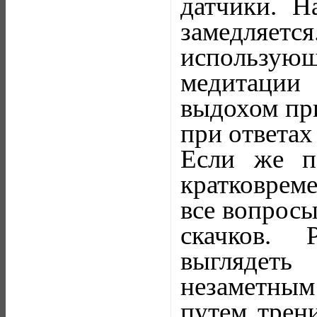
датчики. Н
замедляетс
использу
медитации
выдохом пр
при ответах
Если же п
кратковрем
все вопросы
скачков. 
выглядеть
незаметным
путем трени