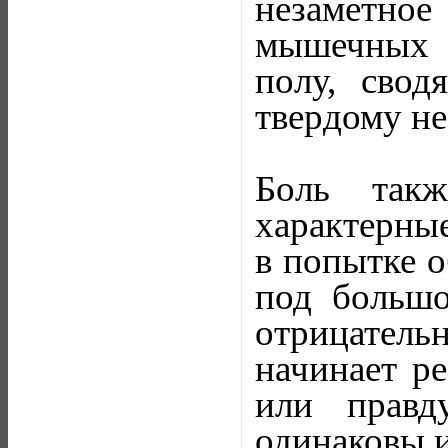
незаметное
мышечных 
полу, сво
твердому не
Боль такж
характерные
в попытке о
под больш
отрицатель
начинает ре
или правд
одинаковы и