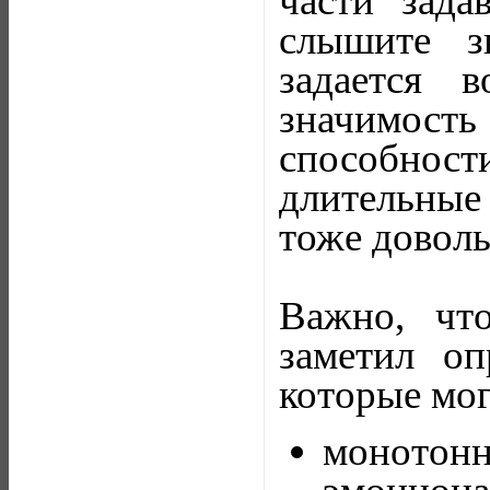
части зада
слышите з
задается 
значимость
способности
длительные
тоже доволь
Важно, чт
заметил о
которые мо
моното