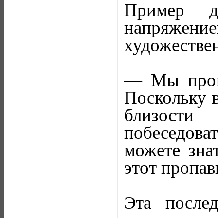
Пример д
напряжени
художестве
— Мы пров
Поскольку в
близости
побеседоват
можете знат
этот пропа
Эта послед