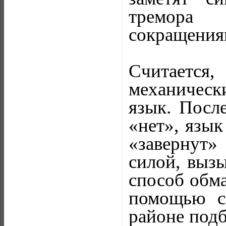
тремора 
сокращениям
Считается
механическ
язык. Посл
«нет», язык
«завернут»
силой, выз
способ обма
помощью сп
районе подб