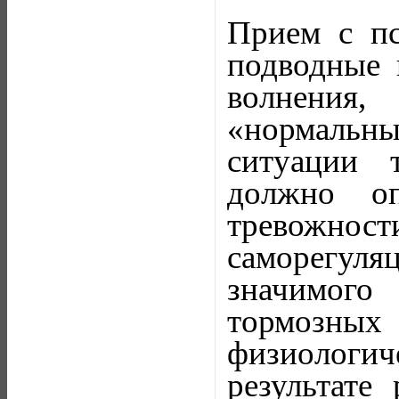
Прием с пс
подводные 
волнения,
«нормальн
ситуации 
должно оп
тревожнос
саморегуляц
значимого
тормозных
физиологиче
результате