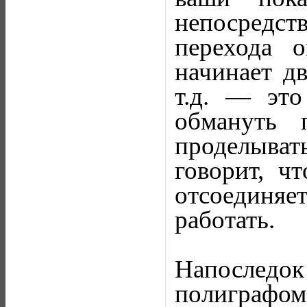
непосредс
перехода 
начинает дв
т.д. — это
обмануть 
проделыват
говорит, ч
отсоединя
работать.
Напоследо
полиграфом