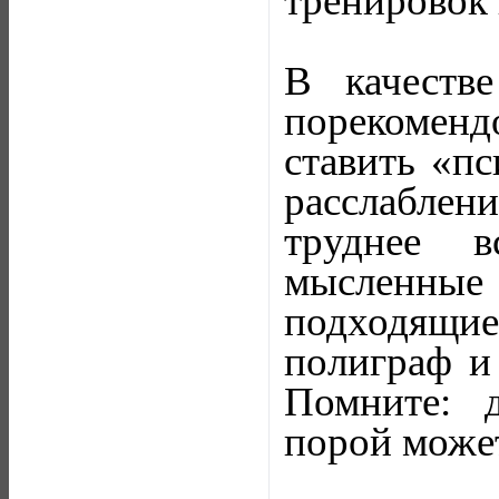
тренировок 
В качеств
порекоменд
ставить «пс
расслаблен
труднее в
мысленны
подходящи
полиграф и
Помните: д
порой может