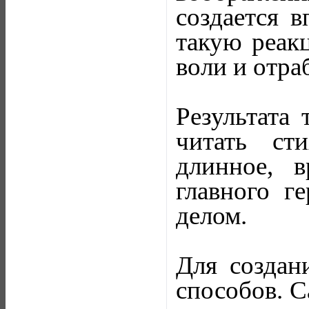
создается в
такую реак
воли и отра
Результата
читать ст
длинное, 
главного г
делом.
Для создан
способов. 