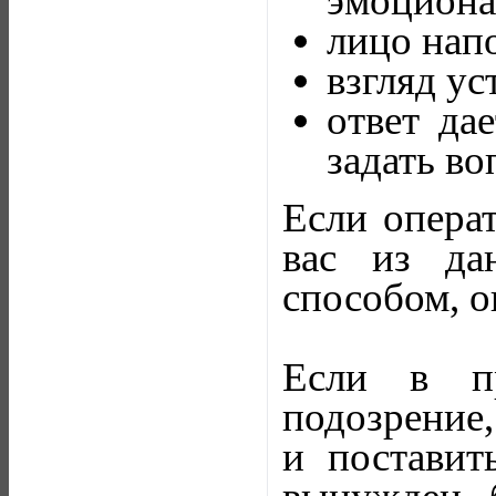
эмоциона
лицо нап
взгляд ус
ответ да
задать во
Если операт
вас из да
способом, о
Если в пр
подозрение,
и поставит