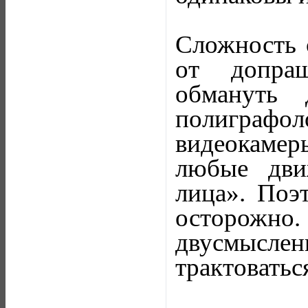
Сложность 
от допраш
обмануть 
полиграфол
видеокаме
любые дви
лица». Поэ
осторожно
двусмысл
трактоватьс