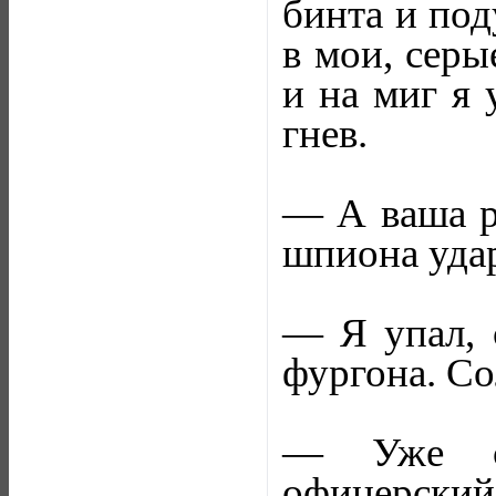
бинта и под
в мои, серы
и на миг я 
гнев.
— А ваша ра
шпиона удар
— Я упал, с
фургона. Со
— Уже сп
офицерский