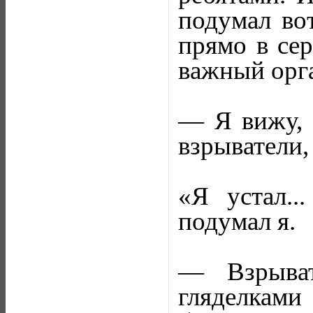
подумал вот
прямо в сер
важный орга
— Я вижу, в
взрыватели,
«Я устал..
подумал я.
— Взрыва
гляделками 