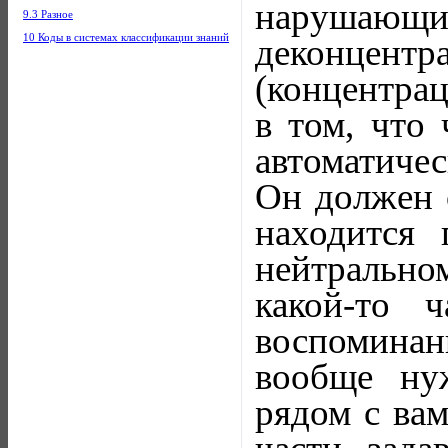
нарушающ
9.3 Разное
10 Коды в системах классификации знаний
деконцен
(концентрац
в том, что 
автоматичес
Он должен с
находится 
нейтрально
какой-то 
воспоминан
вообще ну
рядом с ва