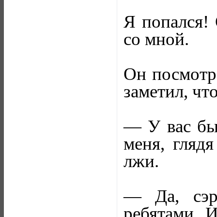
Я попался! 
со мной.
Он посмотре
заметил, чт
— У вас бы
меня, глядя
лжи.
— Да, сэр
ребятами. И