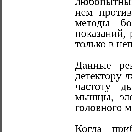
любопытный 
нем против
методы бо
показаний,
только в не
Данные ре
детектору л
частоту д
мышцы, эле
головного м
Когда при