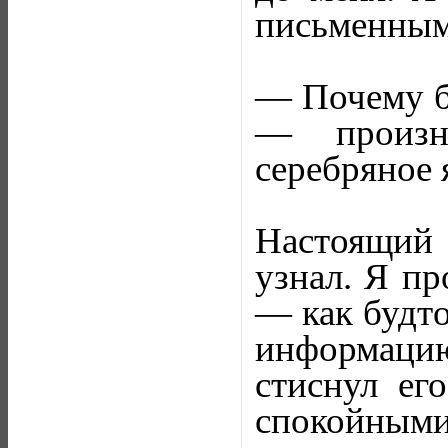
письменным
— Почему бы
— произне
серебряное 
Настоящий В
узнал. Я пр
— как будто
информацию
стиснул ег
спокойными