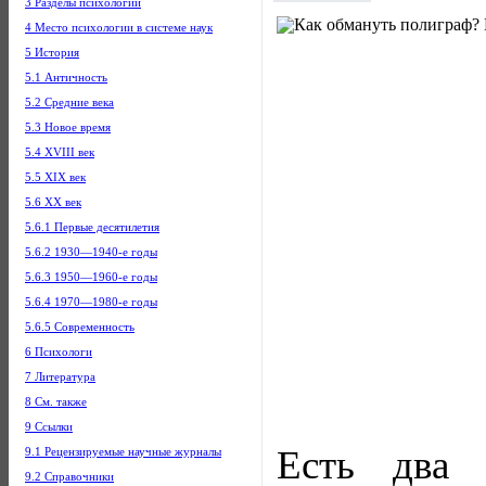
3 Разделы психологии
4 Место психологии в системе наук
5 История
5.1 Античность
5.2 Средние века
5.3 Новое время
5.4 XVIII век
5.5 XIX век
5.6 XX век
5.6.1 Первые десятилетия
5.6.2 1930—1940-е годы
5.6.3 1950—1960-е годы
5.6.4 1970—1980-е годы
5.6.5 Современность
6 Психологи
7 Литература
8 См. также
9 Ссылки
Есть два 
9.1 Рецензируемые научные журналы
9.2 Справочники