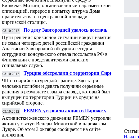
Бишкеке. Митинг, организованный парламентской
оппозицией, перерос в попытку штурма Дома
правительства на центральной площади
киргизской столицы.
По делу Завгородней удалось достичь
03.10.2012
определенных результатов, заявили в
Пути решения кризисной ситуации вокруг изъятия
посольстве РФ
из семьи четверых детей российской гражданки
Анастасии Завгородней обсудили сегодня
сотрудники консульского отдела посольства РФ в
Финляндии с представителями финских
социальных служб.
Турцию обстреляли с территории Сирии.
03.10.2012
Есть погибшие
ЧП на сирийско-турецкой границе. Здесь три
человека погибли и девять получили серьезные
ранения в результате взрыва снаряда, который был
выпущен по территории Турции из орудия на
сирийской стороне.
FEMEN устроили акцию в Париже у
03.10.2012
статуи Венеры
Активистки женского движения FEMEN устроили
акцию у статуи Венеры Милосской в парижском
Лувре. Об этом 3 октября
сообщается
на сайте
Статьи 
движения.
Начало