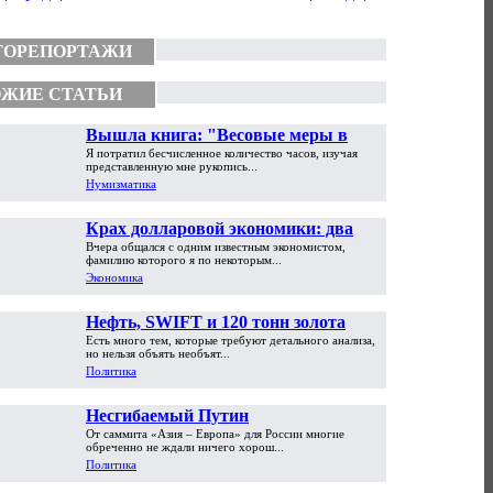
ТОРЕПОРТАЖИ
ЖИЕ СТАТЬИ
Вышла книга: "Весовые меры в
Я потратил бесчисленное количество часов, изучая
торговой практике Античности и
представленную мне рукопись...
Средневековья"
Нумизматика
Крах долларовой экономики: два
Вчера общался с одним известным экономистом,
пути обрушения
фамилию которого я по некоторым...
Экономика
Нефть, SWIFT и 120 тонн золота
Есть много тем, которые требуют детального анализа,
но нельзя объять необъят...
Политика
Несгибаемый Путин
От саммита «Азия – Европа» для России многие
обреченно не ждали ничего хорош...
Политика