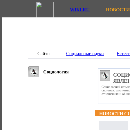
WIKI.RU
НОВОСТИ
Сайты
Социальные науки
Естест
Социология
СОЦИ
ЯВЛЕ
Социологией называ
системах, закономе
отношениях и общно
НОВОСТИ С