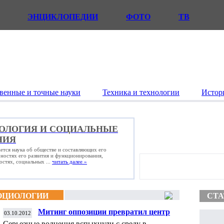
ЭНЦИКЛОПЕДИИ
ФОТО
ТВ
венные и точные науки
Техника и технологии
Истор
ОЛОГИЯ И СОЦИАЛЬНЫЕ
НИЯ
ется наука об обществе и составляющих его
рностях его развития и функционирования,
стях, социальных ...
читать далее »
ОЦИОЛОГИИ
СТА
Митинг оппозиции превратил центр
03.10.2012
Бишкека в зону военных маневров
Серьезные волнения вспыхнули с среду в