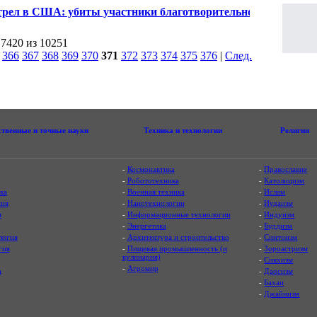
лижнем Востоке рынку Старого города
трел в США: убиты участники благотворительного
пробега
 7420 из 10251
|
366
367
368
369
370
371
372
373
374
375
376
|
След.
|
ственные и точные науки
Техника и технологии
Религии
-
Космонавтика
-
Православие
-
Робототехника
-
Католицизм
ка
-
Военная техника
-
Ислам
ия
-
Нанотехнологии
-
Иудаизм
я
-
Информационные технологии
-
Индуизм
-
Энергетика
-
Буддизм
логия
-
Архитектура и строительство
-
Синтоизм
гия
-
Пищевая промышленность (и
-
Зороастризм
кулинария)
-
Сикхизм
-
Агромир
а
-
Даосизм
-
Бахаи
-
Джайнизм