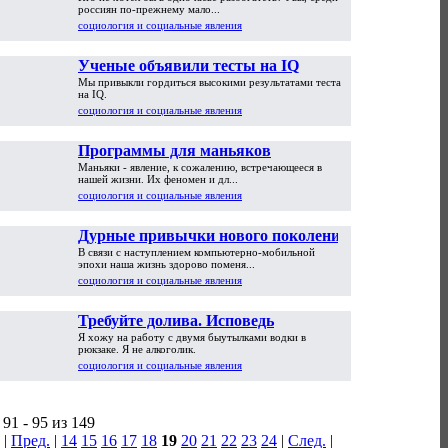
чужой счет
россиян по-прежнему мало...
социология и социальные явления
Ученые объявили тесты на IQ
Мы привыкли гордиться высокими результатами теста
бессмысленными
на IQ.
социология и социальные явления
Программы для маньяков
Маньяки - явление, к сожалению, встречающееся в
нашей жизни. Их феномен и дл...
социология и социальные явления
Дурные привычки нового поколения
В связи с наступлением компьютерно-мобильной
эпохи наша жизнь здорово поменя...
социология и социальные явления
Требуйте долива. Исповедь
Я хожу на работу с двумя быутылками водки в
террориста за барной стойкой
рюкзаке. Я не алкоголик.
социология и социальные явления
91 - 95 из 149
|
Пред.
|
14
15
16
17
18
19
20
21
22
23
24
|
След.
|