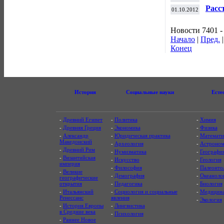
на Б
Расс
01.10.2012
мото
Новости 7401 -
Начало
|
Пред.
Конец
История
Социальные науки
Есте
-
Древний Египет
-
Политика
-
Химия
-
Древняя Греция
-
Экономика
-
Физика
-
Александр
-
Юридическая практика
-
Математи
Македонский
-
Археология
-
Астроном
-
Древний Рим
-
Нумизматика
-
Географи
-
Византийская
-
Искусство
-
Геология
империя
-
Философия
-
Палеонто
-
Великие
-
Демография
-
Океаноло
географические
открытия
-
Педагогика
-
Биология
-
Итальянский
-
Социология и социальные
-
Медицин
Ренессанс
явления
-
Экология
-
История Европы
-
Лингвистика
в Средние века
-
Психология
-
Раннее Новое