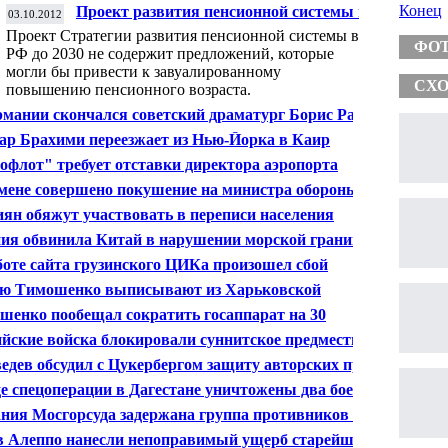
Конец
Проект развития пенсионной системы не
03.10.2012
содержит повышения пенсионного
Проект Стратегии развития пенсионной системы в
возраста
ФО
РФ до 2030 не содержит предложений, которые
могли бы привести к завуалированному
СХО
повышению пенсионного возраста.
рмании скончался советский драматург Борис Рацер
ар Брахими переезжает из Нью-Йорка в Каир
офлот" требует отставки директора аэропорта
метьево
мене совершено покушение на министра обороны
ны
иян обяжут участвовать в переписи населения
ия обвинила Китай в нарушении морской границы
боте сайта грузинского ЦИКа произошел сбой
 Тимошенко выписывают из Харьковской
ической больницы
шенко пообещал сократить госаппарат на 30
ентов
йские войска блокировали суннитское предместье
ска
едев обсудил с Цукербергом защиту авторских прав в
рнете
де спецоперации в Дагестане уничтожены два боевика
ания Мосгорсуда задержана группа противников Рussy
в Алеппо нанесли непоправимый ущерб старейшему