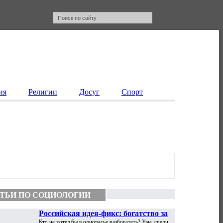
ия
Религии
Досуг
Спорт
ТЬИ ПО СОЦИОЛОГИИ
Российская идея-фикс: богатство за
Кто не хотел бы в одночасье разбогатеть? Увы, среди