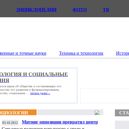
ЭНЦИКЛОПЕДИИ
ФОТО
ТВ
венные и точные науки
Техника и технологии
Истор
ОЛОГИЯ И СОЦИАЛЬНЫЕ
НИЯ
ется наука об обществе и составляющих его
рностях его развития и функционирования,
стях, социальных ...
читать далее »
ОЦИОЛОГИИ
СТА
Митинг оппозиции превратил центр
03.10.2012
Бишкека в зону военных маневров
Серьезные волнения вспыхнули с среду в