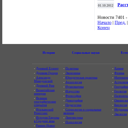
на Б
Расс
01.10.2012
мото
Новости 7401 -
Начало
|
Пред.
Конец
История
Социальные науки
Есте
-
Древний Египет
-
Политика
-
Химия
-
Древняя Греция
-
Экономика
-
Физика
-
Александр
-
Юридическая практика
-
Математи
Македонский
-
Археология
-
Астроном
-
Древний Рим
-
Нумизматика
-
Географи
-
Византийская
-
Искусство
-
Геология
империя
-
Философия
-
Палеонто
-
Великие
-
Демография
-
Океаноло
географические
открытия
-
Педагогика
-
Биология
-
Итальянский
-
Социология и социальные
-
Медицин
Ренессанс
явления
-
Экология
-
История Европы
-
Лингвистика
в Средние века
-
Психология
-
Раннее Новое