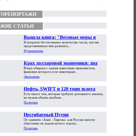
ТОРЕПОРТАЖИ
ЖИЕ СТАТЬИ
Вышла книга: "Весовые меры в
Я потратил бесчисленное количество часов, изучая
торговой практике Античности и
представленную мне рукопись...
Средневековья"
Нумизматика
Крах долларовой экономики: два
Вчера общался с одним известным экономистом,
пути обрушения
фамилию которого я по некоторым...
Экономика
Нефть, SWIFT и 120 тонн золота
Есть много тем, которые требуют детального анализа,
но нельзя объять необъят...
Политика
Несгибаемый Путин
От саммита «Азия – Европа» для России многие
обреченно не ждали ничего хорош...
Политика