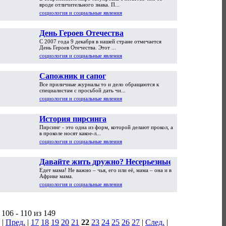
вроде отличительного знака. П...
социология и социальные явления
День Героев Отечества
С 2007 года 9 декабря в нашей стране отмечается
День Героев Отечества. Этот ...
социология и социальные явления
Сапожник и сапог
Все приличные журналы то и дело обращаются к
специалистам с просьбой дать чи...
социология и социальные явления
История пирсинга
Пирсинг - это одна из форм, которой делают прокол, а
в проколе носят какое-л...
социология и социальные явления
Давайте жить дружно? Несерьезные
Едет мама! Не важно – чья, его или её, мама – она и в
советы тёщам и свекровям
Африке мама.
социология и социальные явления
106 - 110 из 149
|
Пред.
|
17
18
19
20
21
22
23
24
25
26
27
|
След.
|