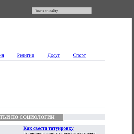
ия
Религии
Досуг
Спорт
ТЬИ ПО СОЦИОЛОГИИ
Как свести татуировку
В современном мире татуировка считается чем-то