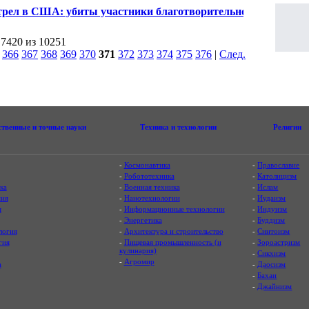
лижнем Востоке рынку Старого города
трел в США: убиты участники благотворительного
пробега
 7420 из 10251
|
366
367
368
369
370
371
372
373
374
375
376
|
След.
|
ственные и точные науки
Техника и технологии
Религии
-
Космонавтика
-
Православие
-
Робототехника
-
Католицизм
ка
-
Военная техника
-
Ислам
ия
-
Нанотехнологии
-
Иудаизм
я
-
Информационные технологии
-
Индуизм
-
Энергетика
-
Буддизм
логия
-
Архитектура и строительство
-
Синтоизм
гия
-
Пищевая промышленность (и
-
Зороастризм
кулинария)
-
Сикхизм
-
Агромир
а
-
Даосизм
-
Бахаи
-
Джайнизм