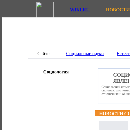
WIKI.RU
НОВОСТИ
Сайты
Социальные науки
Естест
Социология
СОЦИ
ЯВЛЕ
Социологией называ
системах, закономе
отношениях и общно
НОВОСТИ С