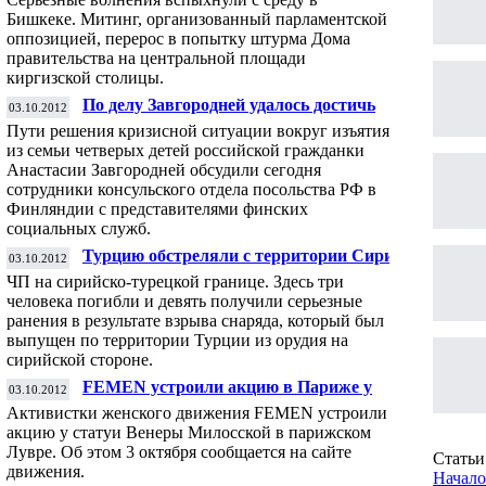
Бишкеке. Митинг, организованный парламентской
оппозицией, перерос в попытку штурма Дома
правительства на центральной площади
киргизской столицы.
По делу Завгородней удалось достичь
03.10.2012
определенных результатов, заявили в
Пути решения кризисной ситуации вокруг изъятия
посольстве РФ
из семьи четверых детей российской гражданки
Анастасии Завгородней обсудили сегодня
сотрудники консульского отдела посольства РФ в
Финляндии с представителями финских
социальных служб.
Турцию обстреляли с территории Сирии.
03.10.2012
Есть погибшие
ЧП на сирийско-турецкой границе. Здесь три
человека погибли и девять получили серьезные
ранения в результате взрыва снаряда, который был
выпущен по территории Турции из орудия на
сирийской стороне.
FEMEN устроили акцию в Париже у
03.10.2012
статуи Венеры
Активистки женского движения FEMEN устроили
акцию у статуи Венеры Милосской в парижском
Лувре. Об этом 3 октября
сообщается
на сайте
Статьи 
движения.
Начало