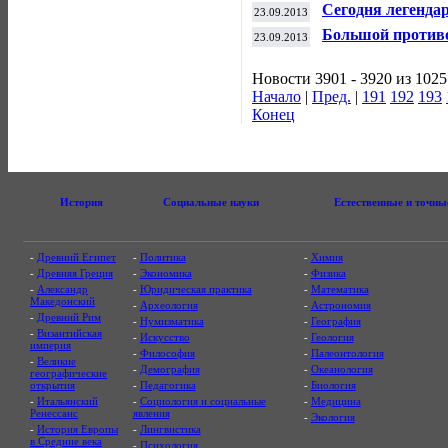
прадедушкой
Сегодня легенда
23.09.2013
исполняется 70 л
Большой против
23.09.2013
Пантелеев" воше
Новости 3901 - 3920 из 1025
Начало
|
Пред.
|
191
192
193
Конец
История
Социальные науки
Естественные и точны
-
Древний Египет
-
Политика
-
Химия
-
Древняя Греция
-
Экономика
-
Физика
-
Александр
-
Юридическая практика
-
Математика
Македонский
-
Археология
-
Астрономия
-
Древний Рим
-
Нумизматика
-
География
-
Византийская
-
Искусство
-
Геология
империя
-
Философия
-
Палеонтология
-
Великие
-
Демография
-
Океанология
географические
открытия
-
Педагогика
-
Биология
-
Итальянский
-
Социология и социальные
-
Медицина
Ренессанс
явления
-
Экология
-
История Европы
-
Лингвистика
в Средние века
-
Психология