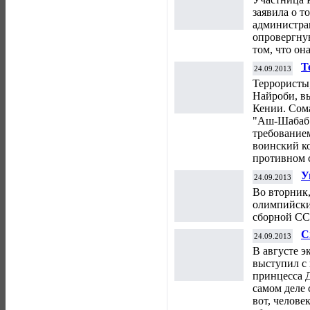
заявила о т
администра
опровергну
том, что он
Т
24.09.2013
в
Террористы
К
Найроби, в
Кении. Сом
"Аш-Шабаб"
требование
воинский к
противном 
У
24.09.2013
В
Во вторник,
олимпийски
сборной СС
С
24.09.2013
у
В августе э
выступил с
принцесса Д
самом деле 
вот, челове