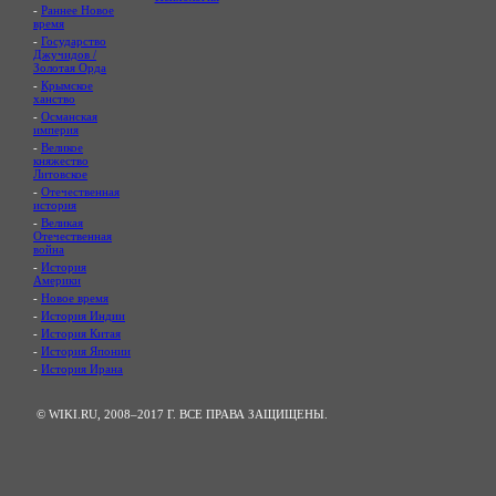
-
Раннее Новое
время
-
Государство
Джучидов /
Золотая Орда
-
Крымское
ханство
-
Османская
империя
-
Великое
княжество
Литовское
-
Отечественная
история
-
Великая
Отечественная
война
-
История
Америки
-
Новое время
-
История Индии
-
История Китая
-
История Японии
-
История Ирана
© WIKI.RU, 2008–2017 Г. ВСЕ ПРАВА ЗАЩИЩЕНЫ.