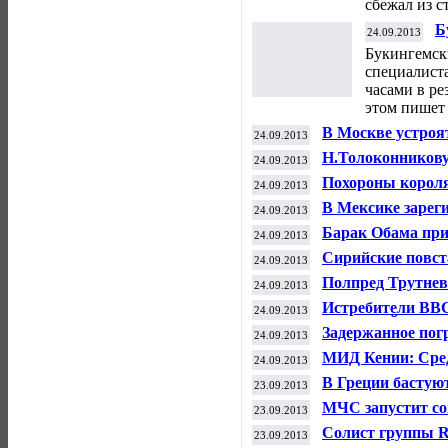
сбежал из с
Б
24.09.2013
«
Букингемск
специалиста
часами в ре
этом пишет 
В Москве устроя
24.09.2013
Н.Толоконникову
24.09.2013
ШИЗО
Похороны короля
24.09.2013
налогоплательщи
В Мексике зарег
24.09.2013
заражения людей
Барак Обама приз
24.09.2013
страха перед суп
Сирийские повст
24.09.2013
Полпред Трутнев
24.09.2013
пребывания в П
Истребители ВВС
24.09.2013
над Нью-Йорком
Задержанное пог
24.09.2013
доставлено в Му
МИД Кении: Сре
24.09.2013
подданная Брит
В Греции бастую
23.09.2013
страхового фонд
МЧС запустит со
23.09.2013
Солист группы Ro
23.09.2013