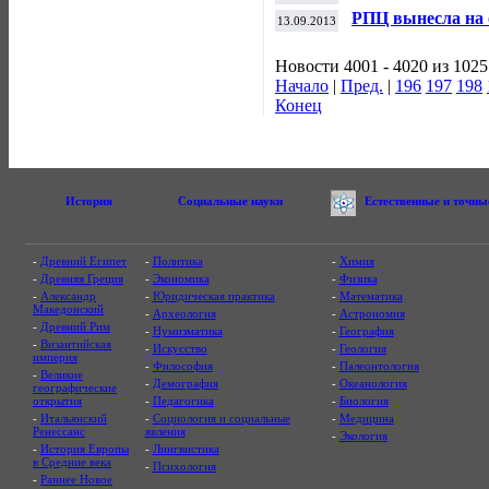
меньшинств
РПЦ вынесла на 
13.09.2013
венчанного брак
Новости 4001 - 4020 из 1025
Начало
|
Пред.
|
196
197
198
Конец
История
Социальные науки
Естественные и точны
-
Древний Египет
-
Политика
-
Химия
-
Древняя Греция
-
Экономика
-
Физика
-
Александр
-
Юридическая практика
-
Математика
Македонский
-
Археология
-
Астрономия
-
Древний Рим
-
Нумизматика
-
География
-
Византийская
-
Искусство
-
Геология
империя
-
Философия
-
Палеонтология
-
Великие
-
Демография
-
Океанология
географические
открытия
-
Педагогика
-
Биология
-
Итальянский
-
Социология и социальные
-
Медицина
Ренессанс
явления
-
Экология
-
История Европы
-
Лингвистика
в Средние века
-
Психология
-
Раннее Новое