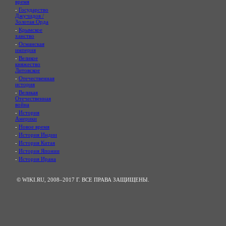
время
-
Государство
Джучидов /
Золотая Орда
-
Крымское
ханство
-
Османская
империя
-
Великое
княжество
Литовское
-
Отечественная
история
-
Великая
Отечественная
война
-
История
Америки
-
Новое время
-
История Индии
-
История Китая
-
История Японии
-
История Ирана
© WIKI.RU, 2008–2017 Г. ВСЕ ПРАВА ЗАЩИЩЕНЫ.