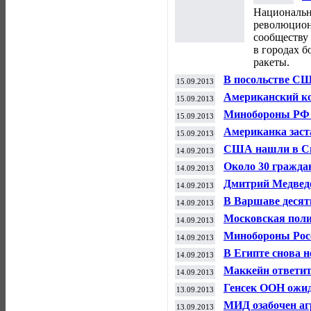
з
Национальн
революцион
сообществу 
в городах 
ракеты.
В посольстве С
15.09.2013
коллаж И.Родни
Американский ко
15.09.2013
молодым В.Пут
Минобороны РФ в
15.09.2013
земли» Арктики
Американка заст
15.09.2013
фамилию из 35 б
США нашли в Сир
14.09.2013
химоружия
Около 30 гражда
14.09.2013
попытку провед
Дмитрий Медведе
14.09.2013
В Варшаве десят
14.09.2013
протестной акци
Московская поли
14.09.2013
декриминализаци
Минобороны Росс
14.09.2013
военное присутс
В Египте снова 
14.09.2013
Маккейн ответит
14.09.2013
Генсек ООН ожид
13.09.2013
факт применени
МИД озабочен аг
13.09.2013