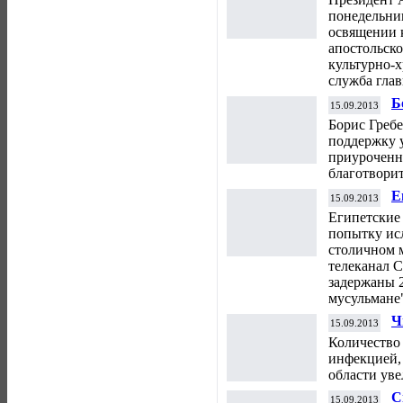
понедельник
освящении 
апостольск
культурно-х
служба глав
Б
15.09.2013
ф
Борис Греб
поддержку у
приуроченн
благотвори
Е
15.09.2013
п
Египетские 
в
попытку ис
столичном 
телеканал С
задержаны 2
мусульмане
Ч
15.09.2013
и
Количество
у
инфекцией,
области уве
С
15.09.2013