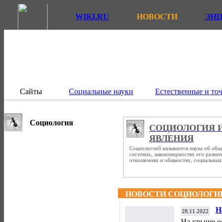
WIKI.RU
НОВОСТИ
ЭН
Сайты
Социальные науки
Естественные и то
Социология
СОЦИОЛОГИЯ 
ЯВЛЕНИЯ
Социологией называется наука об общ
системах, закономерностях его разви
отношениях и общностях, социальных 
НОВОСТИ СОЦИОЛОГИ
Н
28.11.2022
«
На крыше о