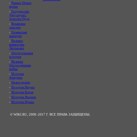
-
Раннее Новое
время
-
Государство
Джучидов /
Золотая Орда
-
Крымское
ханство
-
Османская
империя
-
Великое
княжество
Литовское
-
Отечественная
история
-
Великая
Отечественная
война
-
История
Америки
-
Новое время
-
История Индии
-
История Китая
-
История Японии
-
История Ирана
© WIKI.RU, 2008–2017 Г. ВСЕ ПРАВА ЗАЩИЩЕНЫ.