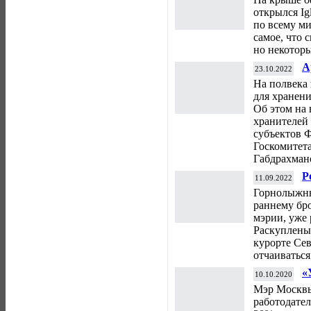
открылся Ig
по всему ми
самое, что 
но некотор
А
23.10.2022
На полвека 
для хранен
Об этом на
хранителей
субъектов 
Госкомитета
Габдрахман
Р
11.09.2022
н
Горнолыжны
раннему бр
мэрии, уже 
Раскуплены
курорте Сев
отчаиваться
«
10.10.2020
о
Мэр Москвы
работодател