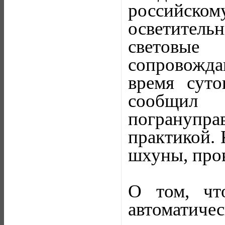
российск
осветител
световы
сопровожда
время суто
сообщил
погрануправ
практикой. 
шхуны, пров
О том, чт
автоматич