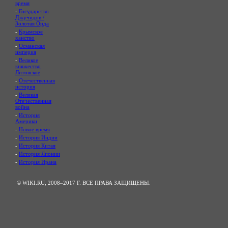
время
-
Государство
Джучидов /
Золотая Орда
-
Крымское
ханство
-
Османская
империя
-
Великое
княжество
Литовское
-
Отечественная
история
-
Великая
Отечественная
война
-
История
Америки
-
Новое время
-
История Индии
-
История Китая
-
История Японии
-
История Ирана
© WIKI.RU, 2008–2017 Г. ВСЕ ПРАВА ЗАЩИЩЕНЫ.