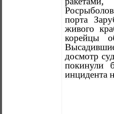
ракетам
Росрыболо
порта Зар
живого кра
корейцы о
Высадившие
досмотр суд
покинули б
инцидента н