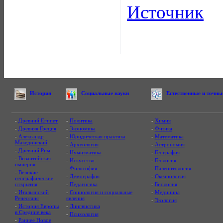
Источник
История
Социальные науки
Естественные и точны
-
Древний Египет
-
Политика
-
Химия
-
Древняя Греция
-
Экономика
-
Физика
-
Александр
-
Юридическая практика
-
Математика
Македонский
-
Археология
-
Астрономия
-
Древний Рим
-
Нумизматика
-
География
-
Византийская
-
Искусство
-
Геология
империя
-
Философия
-
Палеонтология
-
Великие
-
Демография
-
Океанология
географические
открытия
-
Педагогика
-
Биология
-
Итальянский
-
Социология и социальные
-
Медицина
Ренессанс
явления
-
Экология
-
История Европы
-
Лингвистика
в Средние века
-
Психология
-
Раннее Новое