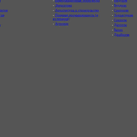
я
-
Информационные технологии
-
Индуизм
-
Энергетика
-
Буддизм
логия
-
Архитектура и строительство
-
Синтоизм
гия
-
Пищевая промышленность (и
-
Зороастризм
кулинария)
-
Сикхизм
-
Агромир
а
-
Даосизм
-
Бахаи
-
Джайнизм