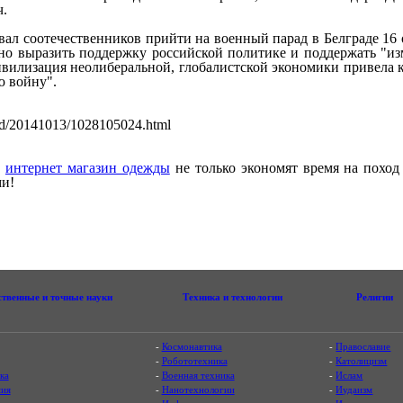
.
вал соотечественников прийти на военный парад в Белграде 16 о
но выразить поддержку российской политике и поддержать "из
ивилизация неолиберальной, глобалистской экономики привела к 
 войну".
orld/20141013/1028105024.html
з
интернет магазин одежды
не только экономят время на поход
и!
ственные и точные науки
Техника и технологии
Религии
-
Космонавтика
-
Православие
-
Робототехника
-
Католицизм
ка
-
Военная техника
-
Ислам
ия
-
Нанотехнологии
-
Иудаизм