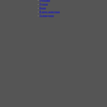
-
Здоровье
-
Туризм
-
Крым
-
В мире животных
-
Телевидение