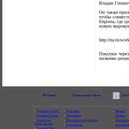
Владан Глишич
Он также приз
чтобы совмест
Европы, где ц
новую мировую
http://ria.ru/w
Покупки чере
низкими ценам
История
Социальные науки
Есте
-
Древний Египет
-
Политика
-
Химия
-
Древняя Греция
-
Экономика
-
Физика
-
Александр
-
Юридическая практика
-
Математи
Македонский
-
Археология
-
Астроном
-
Древний Рим