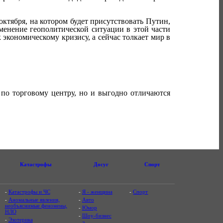
ктября, на котором будет присутствовать Путин,
менение геополитической ситуации в этой части
экономическому кризису, а сейчас толкает мир в
 по торговому центру, но и выгодно отличаются
Катастрофы
Досуг
Спорт
-
Катастрофы и ЧС
-
Я - женщина
-
Спорт
-
Аномальные явления,
-
Авто
необъяснимые феномены,
-
Юмор
НЛО
-
Шоу-бизнес
-
Эзотерика