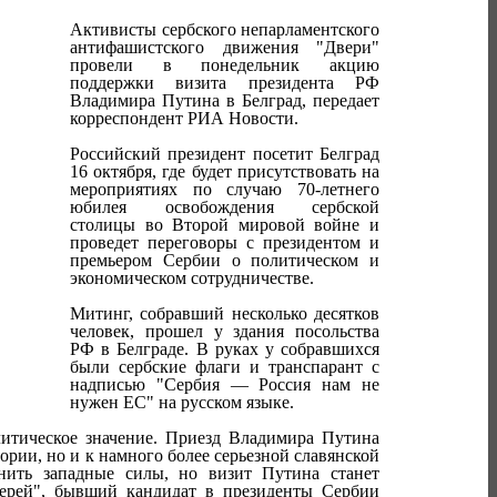
Активисты сербского непарламентского
антифашистского движения "Двери"
провели в понедельник акцию
поддержки визита президента РФ
Владимира Путина в Белград, передает
корреспондент РИА Новости.
Российский президент посетит Белград
16 октября, где будет присутствовать на
мероприятиях по случаю 70-летнего
юбилея освобождения сербской
столицы во Второй мировой войне и
проведет переговоры с президентом и
премьером Сербии о политическом и
экономическом сотрудничестве.
Митинг, собравший несколько десятков
человек, прошел у здания посольства
РФ в Белграде. В руках у собравшихся
были сербские флаги и транспарант с
надписью "Сербия — Россия нам не
нужен ЕС" на русском языке.
литическое значение. Приезд Владимира Путина
рии, но и к намного более серьезной славянской
нить западные силы, но визит Путина станет
ерей", бывший кандидат в президенты Сербии