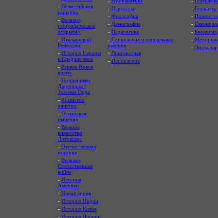
-
Нумизматика
-
Географи
-
Византийская
-
Искусство
-
Геология
империя
-
Философия
-
Палеонто
-
Великие
-
Демография
-
Океаноло
географические
открытия
-
Педагогика
-
Биология
-
Итальянский
-
Социология и социальные
-
Медицин
Ренессанс
явления
-
Экология
-
История Европы
-
Лингвистика
в Средние века
-
Психология
-
Раннее Новое
время
-
Государство
Джучидов /
Золотая Орда
-
Крымское
ханство
-
Османская
империя
-
Великое
княжество
Литовское
-
Отечественная
история
-
Великая
Отечественная
война
-
История
Америки
-
Новое время
-
История Индии
-
История Китая
-
История Японии