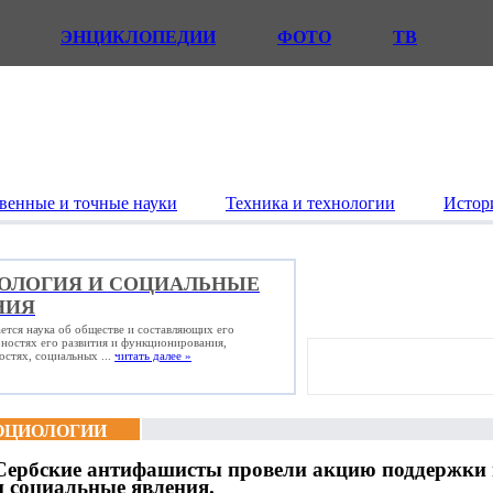
ЭНЦИКЛОПЕДИИ
ФОТО
ТВ
венные и точные науки
Техника и технологии
Истор
ОЛОГИЯ И СОЦИАЛЬНЫЕ
НИЯ
ется наука об обществе и составляющих его
рностях его развития и функционирования,
стях, социальных ...
читать далее »
ОЦИОЛОГИИ
Сербские антифашисты провели акцию поддержки 
и социальные явления.