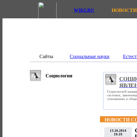
WIKI.RU
НОВОСТИ
Сайты
Социальные науки
Естест
Социология
СОЦИ
ЯВЛЕ
Социологией называ
системах, закономе
отношениях и общно
НОВОСТИ С
13.10.2014
19:19