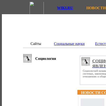
WIKI.RU
НОВОСТИ
Сайты
Социальные науки
Естест
Социология
СОЦИ
ЯВЛЕ
Социологией называ
системах, закономе
отношениях и общно
НОВОСТИ С