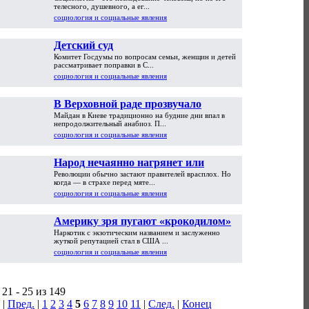
телесного, душевного, а ег...
социология и социальные явления
Детский суд
Комитет Госдумы по вопросам семьи, женщин и детей
рассматривает поправки в С...
социология и социальные явления
В Верховной раде прозвучало
Майдан в Киеве традиционно на будние дни впал в
обещание гражданской войны:
непродолжительный анабиоз. П...
Майдан сегодня
социология и социальные явления
Народ нечаянно нагрянет или
Революции обычно застают правителей врасплох. Но
почему революции застают
когда — в страхе перед мяте...
правителей врасплох
социология и социальные явления
Америку зря пугают «крокодилом»
Наркотик с экзотическим названием и заслуженно
жуткой репутацией стал в США ...
социология и социальные явления
21 - 25 из 149
|
Пред.
|
1
2
3
4
5
6
7
8
9
10
11
|
След.
|
Конец