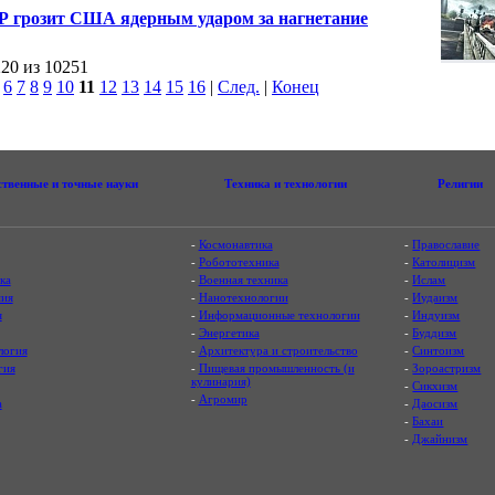
 грозит США ядерным ударом за нагнетание
сферы на полуострове
220 из 10251
|
6
7
8
9
10
11
12
13
14
15
16
|
След.
|
Конец
ственные и точные науки
Техника и технологии
Религии
-
Космонавтика
-
Православие
-
Робототехника
-
Католицизм
ка
-
Военная техника
-
Ислам
ия
-
Нанотехнологии
-
Иудаизм
я
-
Информационные технологии
-
Индуизм
-
Энергетика
-
Буддизм
логия
-
Архитектура и строительство
-
Синтоизм
гия
-
Пищевая промышленность (и
-
Зороастризм
кулинария)
-
Сикхизм
-
Агромир
а
-
Даосизм
-
Бахаи
-
Джайнизм