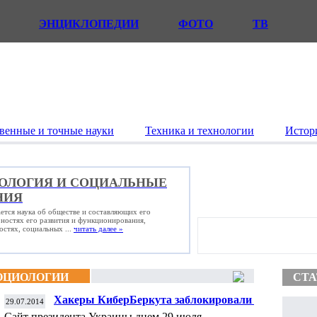
ЭНЦИКЛОПЕДИИ
ФОТО
ТВ
венные и точные науки
Техника и технологии
Истор
ОЛОГИЯ И СОЦИАЛЬНЫЕ
НИЯ
ется наука об обществе и составляющих его
рностях его развития и функционирования,
стях, социальных ...
читать далее »
ОЦИОЛОГИИ
СТА
Хакеры КиберБеркута заблокировали сайт
29.07.2014
президента Украины
Сайт президента Украины днем 29 июля