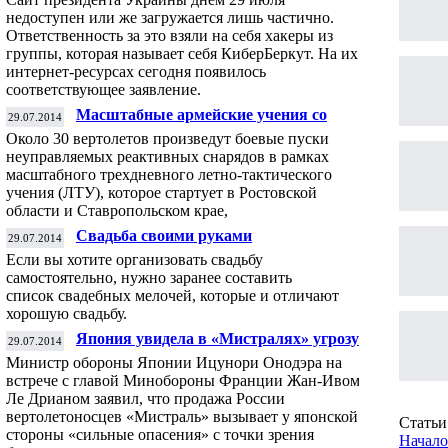
недоступен или же загружается лишь частично.
Ответственность за это взяли на себя хакеры из
группы, которая называет себя КиберБеркут. На их
интернет-ресурсах сегодня появилось
соответствующее заявление.
Масштабные армейские учения со
29.07.2014
стрельбами стартовали на юге России
Около 30 вертолетов произведут боевые пуски
неуправляемых реактивных снарядов в рамках
масштабного трехдневного летно-тактического
учения (ЛТУ), которое стартует в Ростовской
области и Ставропольском крае,
Свадьба своими руками
29.07.2014
Если вы хотите организовать свадьбу
самостоятельно, нужно заранее составить
список свадебных мелочей, которые и отличают
хорошую свадьбу.
Япония увидела в «Мистралях» угрозу для
29.07.2014
себя
Министр обороны Японии Ицунори Онодэра на
встрече с главой Минобороны Франции Жан-Ивом
Ле Дрианом заявил, что продажа России
вертолетоносцев «Мистраль» вызывает у японской
Статьи 
стороны «сильные опасения» с точки зрения
Начало