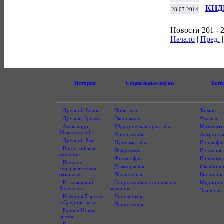
КНДР
28.07.2014
атмо
Новости 201 - 
Начало
|
Пред.
История
Социальные науки
Есте
-
Древний Египет
-
Политика
-
Химия
-
Древняя Греция
-
Экономика
-
Физика
-
Александр
-
Юридическая практика
-
Математи
Македонский
-
Археология
-
Астроном
-
Древний Рим
-
Нумизматика
-
Географи
-
Византийская
-
Искусство
-
Геология
империя
-
Философия
-
Палеонто
-
Великие
-
Демография
-
Океаноло
географические
открытия
-
Педагогика
-
Биология
-
Итальянский
-
Социология и социальные
-
Медицин
Ренессанс
явления
-
Экология
-
История Европы
-
Лингвистика
в Средние века
-
Психология
-
Раннее Новое
время