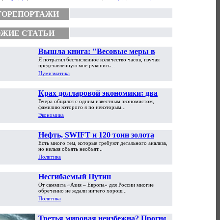
ТОРЕПОРТАЖИ
ЖИЕ СТАТЬИ
Вышла книга: "Весовые меры в
Я потратил бесчисленное количество часов, изучая
торговой практике Античности и
представленную мне рукопись...
Средневековья"
Нумизматика
Крах долларовой экономики: два
Вчера общался с одним известным экономистом,
пути обрушения
фамилию которого я по некоторым...
Экономика
Нефть, SWIFT и 120 тонн золота
Есть много тем, которые требуют детального анализа,
но нельзя объять необъят...
Политика
Несгибаемый Путин
От саммита «Азия – Европа» для России многие
обреченно не ждали ничего хорош...
Политика
Третья мировая неизбежна? Прогноз