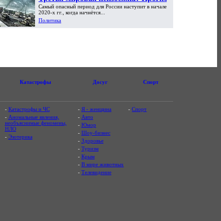
Самый опасный период для России наступит в начале
Сергея Глазьева
2020-х гг., когда начнётся...
Политика
Катастрофы
Досуг
Спорт
-
Катастрофы и ЧС
-
Я - женщина
-
Спорт
-
Аномальные явления,
-
Авто
необъяснимые феномены,
-
Юмор
НЛО
-
Шоу-бизнес
-
Эзотерика
-
Здоровье
-
Туризм
-
Крым
-
В мире животных
-
Телевидение