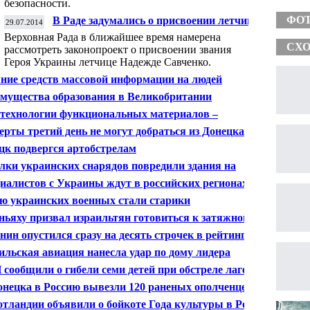
безопасности.
ФО
В Раде задумались о присвоении летчице
29.07.2014
Савченко звания Героя Украины
Верховная Рада в ближайшее время намерена
СХО
рассмотреть законопроект о присвоении звания
Героя Украины летчице Надежде Савченко.
ние средств массовой информации на людей
мущества образования в Великобритании
технологии функциональных материалов –
еренция международного характера
ерты третий день не могут добраться из Донецка до
а крушения Boeing
цк подвергся артобстрелам
лки украинских снарядов повредили здания на
те "Гуково" в РФ
иалистов с Украины ждут в российских регионах
ю украинских военных стали старики
ньяху призвал израильтян готовиться к затяжной
е
нин опустился сразу на десять строчек в рейтинге
ктивности губернаторов
ильская авиация нанесла удар по дому лидера
АС Исмаила Хании
сообщили о гибели семи детей при обстреле лагеря
стинских беженцев
онецка в Россию вывезли 120 раненых ополченцев
тландии объявили о бойкоте Года культуры в России