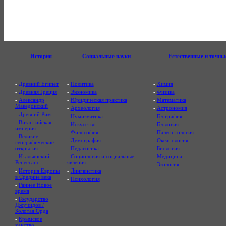
История
Социальные науки
Естественные и точны
-
Древний Египет
-
Политика
-
Химия
-
Древняя Греция
-
Экономика
-
Физика
-
Александр
-
Юридическая практика
-
Математика
Македонский
-
Археология
-
Астрономия
-
Древний Рим
-
Нумизматика
-
География
-
Византийская
-
Искусство
-
Геология
империя
-
Философия
-
Палеонтология
-
Великие
-
Демография
-
Океанология
географические
открытия
-
Педагогика
-
Биология
-
Итальянский
-
Социология и социальные
-
Медицина
Ренессанс
явления
-
Экология
-
История Европы
-
Лингвистика
в Средние века
-
Психология
-
Раннее Новое
время
-
Государство
Джучидов /
Золотая Орда
-
Крымское
ханство