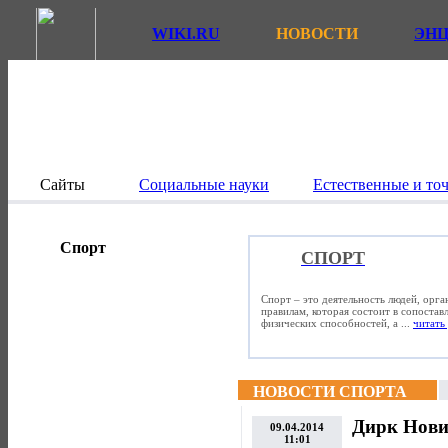
WIKI.RU
НОВОСТИ
ЭН
Сайты
Социальные науки
Естественные и то
Спорт
СПОРТ
Спорт – это деятельность людей, орг
правилам, которая состоит в сопостав
физических способностей, а ...
читать 
НОВОСТИ СПОРТА
Дирк Нови
09.04.2014
11:01