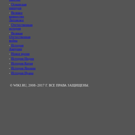
-
Османская
империя
-
Великое
княжество
Литовское
-
Отечественная
история
-
Великая
Отечественная
война
-
История
Америки
-
Новое время
-
История Индии
-
История Китая
-
История Японии
-
История Ирана
© WIKI.RU, 2008–2017 Г. ВСЕ ПРАВА ЗАЩИЩЕНЫ.