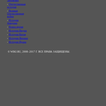
Литовское
-
Отечественная
история
-
Великая
Отечественная
война
-
История
Америки
-
Новое время
-
История Индии
-
История Китая
-
История Японии
-
История Ирана
© WIKI.RU, 2008–2017 Г. ВСЕ ПРАВА ЗАЩИЩЕНЫ.