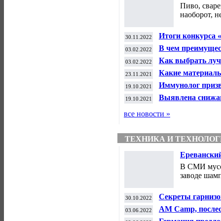
пивоварнях
Пиво, свар
наоборот, 
Итоги конкурса 
30.11.2022
Экология.
В чем преимущест
03.02.2022
Медицина.
Как выбрать луч
03.02.2022
Медицина.
Какие материалы
23.11.2021
протезирования 
Иммунолог призв
19.10.2021
и работу . Медиц
Выявлена снижаю
19.10.2021
все новости »
ТЕХНИКА И ТЕХНОЛО
Ереванский
закрывать
В СМИ мусс
кулинария)
заводе шамп
Секреты гарнизо
30.10.2022
правильный рас
AM Camp, послес
03.06.2022
кулинария).
запрещён. Инфор