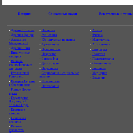
История
Социальные науки
Естественные и точны
-
Древний Египет
-
Политика
-
Химия
-
Древняя Греция
-
Экономика
-
Физика
-
Александр
-
Юридическая практика
-
Математика
Македонский
-
Археология
-
Астрономия
-
Древний Рим
-
Нумизматика
-
География
-
Византийская
-
Искусство
-
Геология
империя
-
Философия
-
Палеонтология
-
Великие
-
Демография
-
Океанология
географические
открытия
-
Педагогика
-
Биология
-
Итальянский
-
Социология и социальные
-
Медицина
Ренессанс
явления
-
Экология
-
История Европы
-
Лингвистика
в Средние века
-
Психология
-
Раннее Новое
время
-
Государство
Джучидов /
Золотая Орда
-
Крымское
ханство
-
Османская
империя
-
Великое
княжество