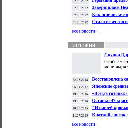
Германия предло
02.06.2022
Информационные
Завершилась Нед
02.06.2022
Информационные
Как шпионские п
02.06.2022
смартфонов . Ин
Стало известно о
01.06.2022
Информационные
все новости »
ИСТОРИЯ
Скупка Цар
история.
Особое мес
монетам, к
Восстановлена са
22.08.2018
Великие географ
Японские средне
06.04.2017
мегавспышках на
«Всегда готовы!»
19.05.2016
история.
Останки 47 красн
19.05.2016
Отечественная и
"И нашей кровью
18.08.2015
мир...". Великая
Краткий список 
21.07.2015
«всёпропальщико
все новости »