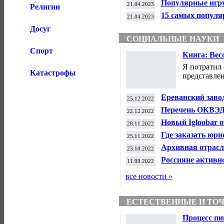
Популярные игру
21.04.2023
Религии
- женщина.
15 самых популя
21.04.2023
и элегантные. Я 
Досуг
СОЦИАЛЬНЫЕ НАУКИ
Спорт
Книга: Вес
и Средневе
Я потратил 
Катастрофы
представлен
Ереванский заво
25.12.2022
Экономика.
Перечень ОКВЭД 
22.12.2022
Новый Igloobar 
28.11.2022
социальные явле
Где заказать юр
25.11.2022
Юридическая пр
Архивная отрасл
23.10.2022
социальные явле
Россияне активн
11.09.2022
праздники на зи
явления.
все новости »
ЕСТЕСТВЕННЫЕ И ТО
Процесс п