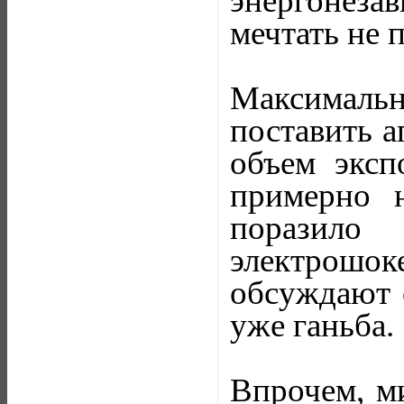
энергонеза
мечтать не 
Максималь
поставить а
объем экс
примерно 
поразил
электрошок
обсуждают 
уже ганьба.
Впрочем, м