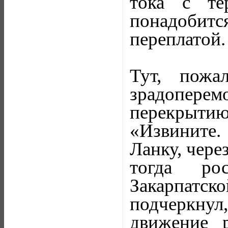
тока с те
понадобитс
переплатой.
Тут, пожа
зрадоперем
перекрыти
«Извините.
Ланку, чере
тогда рос
Закарпат
подчеркну
движение 