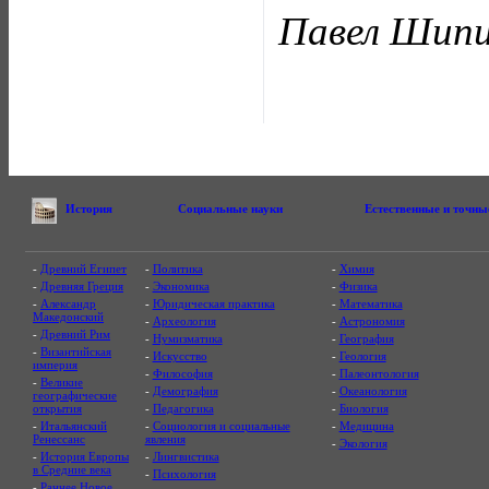
Павел Шип
История
Социальные науки
Естественные и точны
-
Древний Египет
-
Политика
-
Химия
-
Древняя Греция
-
Экономика
-
Физика
-
Александр
-
Юридическая практика
-
Математика
Македонский
-
Археология
-
Астрономия
-
Древний Рим
-
Нумизматика
-
География
-
Византийская
-
Искусство
-
Геология
империя
-
Философия
-
Палеонтология
-
Великие
-
Демография
-
Океанология
географические
открытия
-
Педагогика
-
Биология
-
Итальянский
-
Социология и социальные
-
Медицина
Ренессанс
явления
-
Экология
-
История Европы
-
Лингвистика
в Средние века
-
Психология
-
Раннее Новое