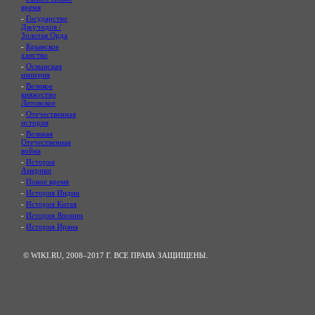
время
-
Государство
Джучидов /
Золотая Орда
-
Крымское
ханство
-
Османская
империя
-
Великое
княжество
Литовское
-
Отечественная
история
-
Великая
Отечественная
война
-
История
Америки
-
Новое время
-
История Индии
-
История Китая
-
История Японии
-
История Ирана
© WIKI.RU, 2008–2017 Г. ВСЕ ПРАВА ЗАЩИЩЕНЫ.