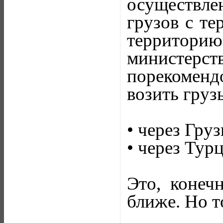
осуществле
грузов с т
территори
министерст
порекоменд
возить груз
• через Гру
• через Тур
Это, конеч
ближе. Но т