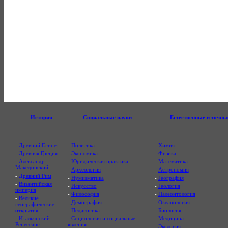
История
Социальные науки
Естественные и точны
-
Древний Египет
-
Политика
-
Химия
-
Древняя Греция
-
Экономика
-
Физика
-
Александр
-
Юридическая практика
-
Математика
Македонский
-
Археология
-
Астрономия
-
Древний Рим
-
Нумизматика
-
География
-
Византийская
-
Искусство
-
Геология
империя
-
Философия
-
Палеонтология
-
Великие
-
Демография
-
Океанология
географические
открытия
-
Педагогика
-
Биология
-
Итальянский
-
Социология и социальные
-
Медицина
Ренессанс
явления
-
Экология