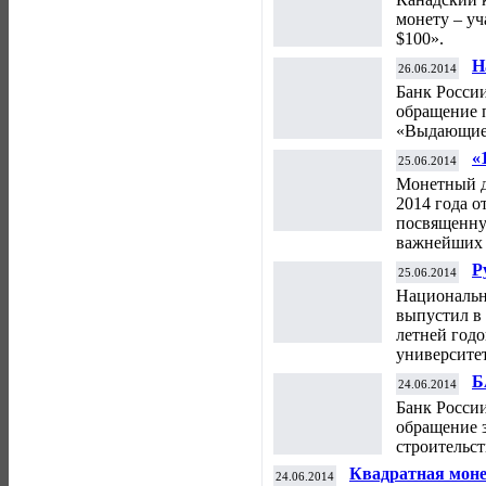
монету – уч
$100».
Н
26.06.2014
«
Банк России
обращение 
«Выдающиес
«
25.06.2014
с
Монетный д
2014 года о
посвященну
важнейших 
Р
25.06.2014
г
Национальн
выпустил в
летней год
университет
Б
24.06.2014
с
Банк России
обращение з
строительс
Квадратная моне
24.06.2014