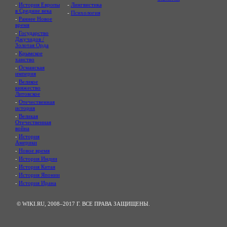
-
История Европы
-
Лингвистика
в Средние века
-
Психология
-
Раннее Новое
время
-
Государство
Джучидов /
Золотая Орда
-
Крымское
ханство
-
Османская
империя
-
Великое
княжество
Литовское
-
Отечественная
история
-
Великая
Отечественная
война
-
История
Америки
-
Новое время
-
История Индии
-
История Китая
-
История Японии
-
История Ирана
© WIKI.RU, 2008–2017 Г. ВСЕ ПРАВА ЗАЩИЩЕНЫ.