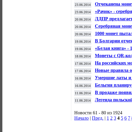
Отчеканена моне
23.06.2014
«Рачок» - серебр
23.06.2014
ЛДПР предлагает
20.06.2014
видами Крыма
Серебряная моне
20.06.2014
1000 монет пытал
20.06.2014
граждане РФ
В Болгарии отче
19.06.2014
«Белая книга» -
19.06.2014
Монеты с QR-ко
18.06.2014
олимпийцам
На российских мо
17.06.2014
знака
Новые правила 
17.06.2014
Умершие латы и 
16.06.2014
Бельгия планиру
16.06.2014
В продаже появи
11.06.2014
Папатуануку»
Легенда польской
11.06.2014
Новости 61 - 80 из 1924
Начало
|
Пред.
|
1
2
3
4
5
6
7