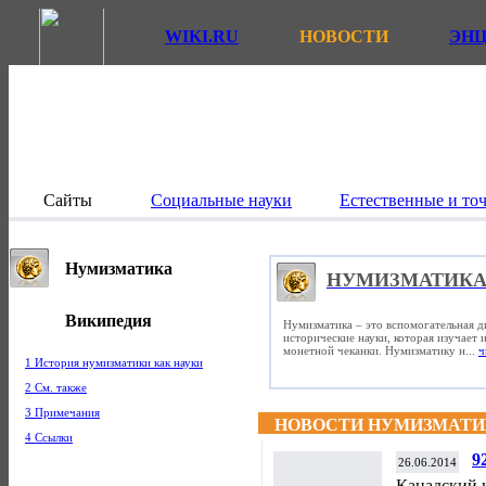
WIKI.RU
НОВОСТИ
ЭН
Сайты
Социальные науки
Естественные и то
Нумизматика
НУМИЗМАТИК
Википедия
Нумизматика – это вспомогательная д
исторические науки, которая изучает
монетной чеканки. Нумизматику н...
ч
1 История нумизматики как науки
2 См. также
3 Примечания
НОВОСТИ НУМИЗМАТ
4 Ссылки
9
26.06.2014
п
Канадский 