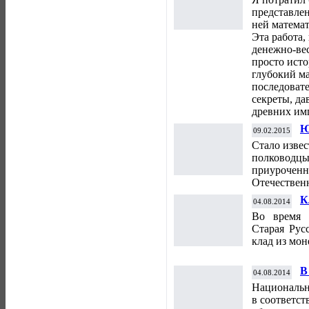
представле
ней математ
Эта работа
денежно-ве
просто исто
глубокий ма
последоват
секреты, да
древних им
Ю
09.02.2015
м
Стало извес
полководцы»
приуроченн
Отечествен
К
04.08.2014
о
Во время 
Старая Рус
клад из мон
В
04.08.2014
В
Национальн
в соответст