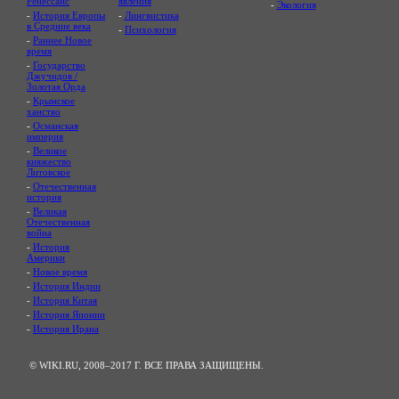
Ренессанс
явления
-
Экология
-
История Европы
-
Лингвистика
в Средние века
-
Психология
-
Раннее Новое
время
-
Государство
Джучидов /
Золотая Орда
-
Крымское
ханство
-
Османская
империя
-
Великое
княжество
Литовское
-
Отечественная
история
-
Великая
Отечественная
война
-
История
Америки
-
Новое время
-
История Индии
-
История Китая
-
История Японии
-
История Ирана
© WIKI.RU, 2008–2017 Г. ВСЕ ПРАВА ЗАЩИЩЕНЫ.