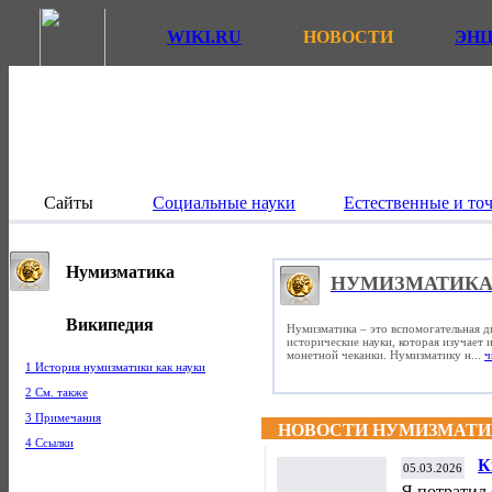
WIKI.RU
НОВОСТИ
ЭН
Сайты
Социальные науки
Естественные и то
Нумизматика
НУМИЗМАТИК
Википедия
Нумизматика – это вспомогательная д
исторические науки, которая изучает
монетной чеканки. Нумизматику н...
ч
1 История нумизматики как науки
2 См. также
3 Примечания
НОВОСТИ НУМИЗМАТ
4 Ссылки
К
05.03.2026
А
Я потратил 