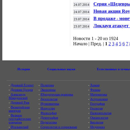
коллекционные 
Серия «Шедевры 
24.07.2014
и лебедь»
Новая акция Roya
24.07.2014
В продаже - моне
23.07.2014
Локдаун атакует 
23.07.2014
Новости 1 - 20 из 1924
Начало | Пред. |
1
2
3
4
5
6
7
История
Социальные науки
Естественные и точны
-
Древний Египет
-
Политика
-
Химия
-
Древняя Греция
-
Экономика
-
Физика
-
Александр
-
Юридическая практика
-
Математика
Македонский
-
Археология
-
Астрономия
-
Древний Рим
-
Нумизматика
-
География
-
Византийская
-
Искусство
-
Геология
империя
-
Философия
-
Палеонтология
-
Великие
-
Демография
-
Океанология
географические
открытия
-
Педагогика
-
Биология
-
Итальянский
-
Социология и социальные
-
Медицина