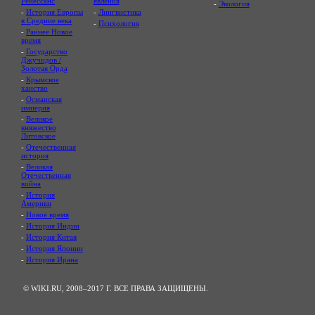
Ренессанс
явления
-
Экология
-
История Европы
-
Лингвистика
в Средние века
-
Психология
-
Раннее Новое
время
-
Государство
Джучидов /
Золотая Орда
-
Крымское
ханство
-
Османская
империя
-
Великое
княжество
Литовское
-
Отечественная
история
-
Великая
Отечественная
война
-
История
Америки
-
Новое время
-
История Индии
-
История Китая
-
История Японии
-
История Ирана
© WIKI.RU, 2008–2017 Г. ВСЕ ПРАВА ЗАЩИЩЕНЫ.