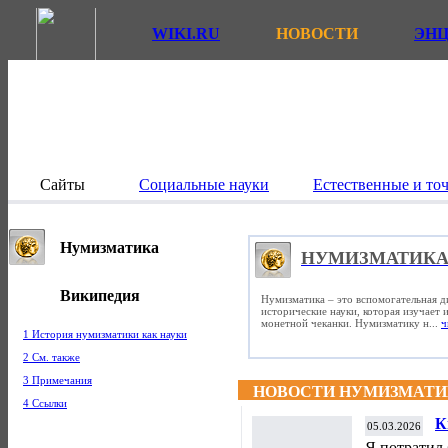
WIKI.RU
НОВОСТИ
ЭН
Сайты
Социальные науки
Естественные и то
Нумизматика
НУМИЗМАТИК
Википедия
Нумизматика – это вспомогательная д
исторические науки, которая изучает
монетной чеканки. Нумизматику н...
ч
1 История нумизматики как науки
2 См. также
3 Примечания
НОВОСТИ НУМИЗМАТ
4 Ссылки
К
05.03.2026
А
Я потратил 