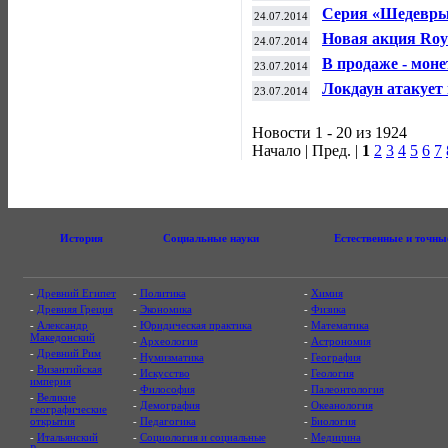
коллекционные 
Серия «Шедевры 
24.07.2014
и лебедь»
Новая акция Roya
24.07.2014
В продаже - моне
23.07.2014
Локдаун атакует 
23.07.2014
Новости 1 - 20 из 1924
Начало | Пред. |
1
2
3
4
5
6
7
История
Социальные науки
Естественные и точны
-
Древний Египет
-
Политика
-
Химия
-
Древняя Греция
-
Экономика
-
Физика
-
Александр
-
Юридическая практика
-
Математика
Македонский
-
Археология
-
Астрономия
-
Древний Рим
-
Нумизматика
-
География
-
Византийская
-
Искусство
-
Геология
империя
-
Философия
-
Палеонтология
-
Великие
-
Демография
-
Океанология
географические
открытия
-
Педагогика
-
Биология
-
Итальянский
-
Социология и социальные
-
Медицина