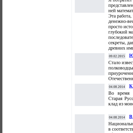
представле
ней математ
Эта работа
денежно-ве
просто исто
глубокий ма
последоват
секреты, да
древних им
Ю
09.02.2015
м
Стало извес
полководцы»
приуроченн
Отечествен
К
04.08.2014
о
Во время 
Старая Рус
клад из мон
В
04.08.2014
В
Национальн
в соответст