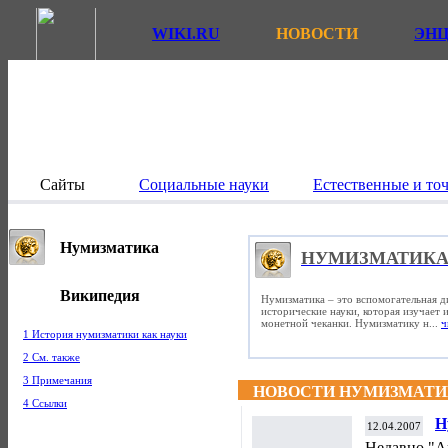
WIKI.RU
НОВОСТИ
ЭН
Сайты
Социальные науки
Естественные и то
Нумизматика
НУМИЗМАТИК
Википедия
Нумизматика – это вспомогательная д
исторические науки, которая изучает
монетной чеканки. Нумизматику н...
ч
1 История нумизматики как науки
2 См. также
3 Примечания
НОВОСТИ НУМИЗМАТ
4 Ссылки
Н
12.04.2007
м
Недавно "А