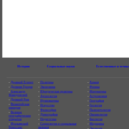
История
Социальные науки
Естественные и точны
-
Древний Египет
-
Политика
-
Химия
-
Древняя Греция
-
Экономика
-
Физика
-
Александр
-
Юридическая практика
-
Математика
Македонский
-
Археология
-
Астрономия
-
Древний Рим
-
Нумизматика
-
География
-
Византийская
-
Искусство
-
Геология
империя
-
Философия
-
Палеонтология
-
Великие
-
Демография
-
Океанология
географические
открытия
-
Педагогика
-
Биология
-
Итальянский
-
Социология и социальные
-
Медицина
Ренессанс
явления
-
Экология