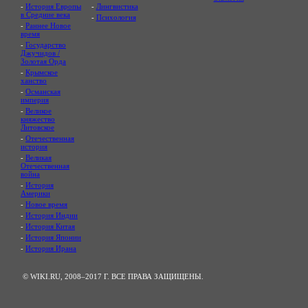
-
История Европы
-
Лингвистика
в Средние века
-
Психология
-
Раннее Новое
время
-
Государство
Джучидов /
Золотая Орда
-
Крымское
ханство
-
Османская
империя
-
Великое
княжество
Литовское
-
Отечественная
история
-
Великая
Отечественная
война
-
История
Америки
-
Новое время
-
История Индии
-
История Китая
-
История Японии
-
История Ирана
© WIKI.RU, 2008–2017 Г. ВСЕ ПРАВА ЗАЩИЩЕНЫ.