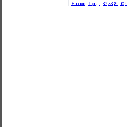
Начало
|
Пред.
|
87
88
89
90