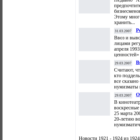
предпочтит
бизнесменов
Этому мног
хранить...
Р
31.03.2007
в
Ввоз и выв
лицами рег
апреля 1993
ценностей» 
В
29.03.2007
д
Считают, ч
кто подделы
все сказан
нумизматы 
О
29.03.2007
2
В кинотеатр
воскресные
25 марта 20
20-летию в
нумизматич
Новости 1921 - 1924 из 1924