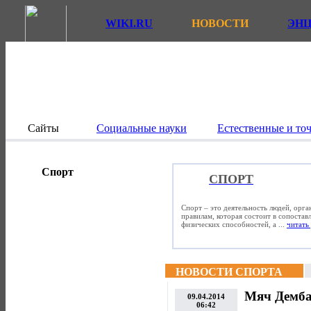
WIKI.RU
НОВОСТИ
ЭН
Сайты
Социальные науки
Естественные и то
Спорт
СПОРТ
Спорт – это деятельность людей, орг
правилам, которая состоит в сопостав
физических способностей, а ...
читать 
НОВОСТИ СПОРТА
Мяч Демба
09.04.2014
06:42