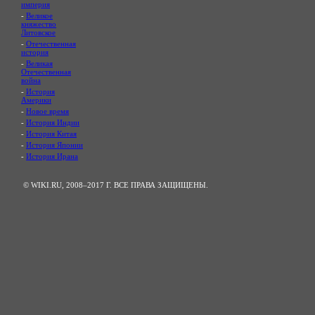
империя
-
Великое
княжество
Литовское
-
Отечественная
история
-
Великая
Отечественная
война
-
История
Америки
-
Новое время
-
История Индии
-
История Китая
-
История Японии
-
История Ирана
© WIKI.RU, 2008–2017 Г. ВСЕ ПРАВА ЗАЩИЩЕНЫ.