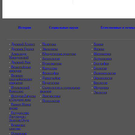
История
Социальные науки
Естественные и точны
-
Древний Египет
-
Политика
-
Химия
-
Древняя Греция
-
Экономика
-
Физика
-
Александр
-
Юридическая практика
-
Математика
Македонский
-
Археология
-
Астрономия
-
Древний Рим
-
Нумизматика
-
География
-
Византийская
-
Искусство
-
Геология
империя
-
Философия
-
Палеонтология
-
Великие
-
Демография
-
Океанология
географические
открытия
-
Педагогика
-
Биология
-
Итальянский
-
Социология и социальные
-
Медицина
Ренессанс
явления
-
Экология
-
История Европы
-
Лингвистика
в Средние века
-
Психология
-
Раннее Новое
время
-
Государство
Джучидов /
Золотая Орда
-
Крымское
ханство
-
Османская