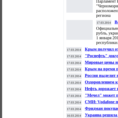
Парламент 
"Черноморне
расположен
региона
В
17.03.2014
т
Официально
рубль, укра
1 января 20
республики
Крым получил от
17.03.2014
"Роснефть" докуп
17.03.2014
Мировые цены на 
17.03.2014
Украине и непо
Крым на время 
17.03.2014
Россия выделит 
17.03.2014
олимпийского ви
Оздоровлением к
17.03.2014
Байсаров
Нефть дорожает 
17.03.2014
Крыму
"Мечел" может п
17.03.2014
реструктуризаци
СМИ: Vodafone п
17.03.2014
оператора ONO з
Фридман покупает
17.03.2014
компанию в Гер
Украина решила 
16.03.2014