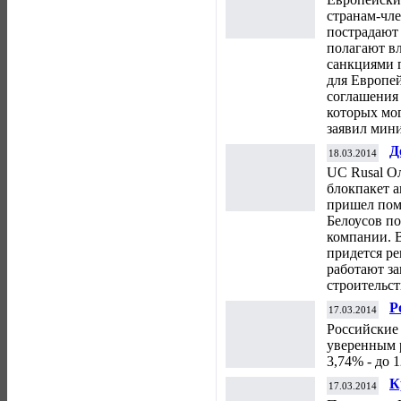
странам-чл
пострадают 
полагают в
санкциями 
для Европе
соглашения 
которых мог
заявил мин
Д
18.03.2014
п
UC Rusal Ол
блокпакет а
пришел по
Белоусов по
компании. В
придется ре
работают за
строительст
Р
17.03.2014
д
Российские
уверенным 
3,74% - до 
К
17.03.2014
и