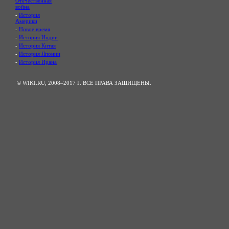
Отечественная
война
-
История
Америки
-
Новое время
-
История Индии
-
История Китая
-
История Японии
-
История Ирана
© WIKI.RU, 2008–2017 Г. ВСЕ ПРАВА ЗАЩИЩЕНЫ.