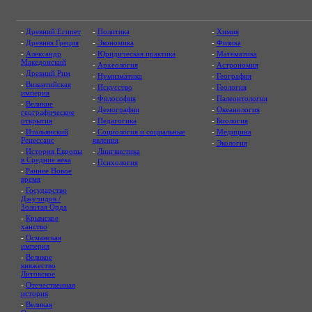
-
Древний Египет
-
Политика
-
Химия
-
Древняя Греция
-
Экономика
-
Физика
-
Александр
-
Юридическая практика
-
Математика
Македонский
-
Археология
-
Астрономия
-
Древний Рим
-
Нумизматика
-
География
-
Византийская
-
Искусство
-
Геология
империя
-
Философия
-
Палеонтология
-
Великие
-
Демография
-
Океанология
географические
открытия
-
Педагогика
-
Биология
-
Итальянский
-
Социология и социальные
-
Медицина
Ренессанс
явления
-
Экология
-
История Европы
-
Лингвистика
в Средние века
-
Психология
-
Раннее Новое
время
-
Государство
Джучидов /
Золотая Орда
-
Крымское
ханство
-
Османская
империя
-
Великое
княжество
Литовское
-
Отечественная
история
-
Великая