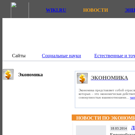
WIKI.RU
НОВОСТИ
ЭН
Сайты
Социальные науки
Естественные и то
Экономика
ЭКОНОМИКА
Экономика представляет собой отрасл
которых – это экономическая действит
совокупностью взаимоотношени...
чит
НОВОСТИ ПО ЭКОНОМ
Л
18.03.2014
о
Европейски