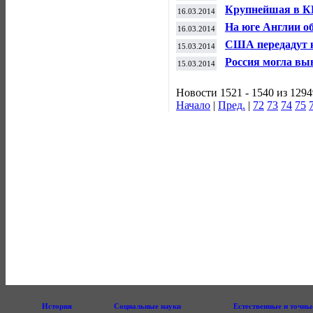
имущества
Крупнейшая в КН
16.03.2014
заявила о решен
На юге Англии о
16.03.2014
сланцевой нефти
США передадут к
15.03.2014
группе
Россия могла вы
15.03.2014
млрд
Новости 1521 - 1540 из 1294
Начало
|
Пред.
|
72
73
74
75
История
Социальные науки
Естественные и точны